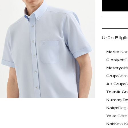
Ürün Bilgil
Marka
:
Kar
Cinsiyet
:
E
Materyal
:
Grup
:
Göm
Alt Grup
:
G
Teknik Gr
Kumaş De
Kalıp
:
Regu
Yaka
:
Göml
Kol
:
Kısa K