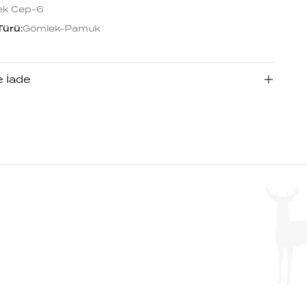
ek Cep-6
Türü
:
Gömlek-Pamuk
e İade