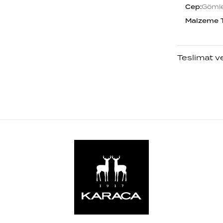
Cep
:
Göml
Malzeme 
Teslimat v