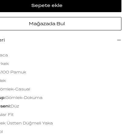
Sepete ekle
Mağazada Bul
eri
aca
rkek
%100 Pamuk
lek
ömlek-Casual
up
:
Gömlek-Dokuma
seni
:
Düz
lar Fit
ek Üstten Düğmeli Yaka
ol