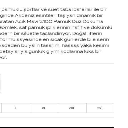
pamuklu şortlar ve süet taba loaferlar ile bir
ğinde Akdeniz esintileri taşıyan dinamik bir
i yaratan Açık Mavi %100 Pamuk Düz Dokuma
Gömlek, saf pamuk ipliklerinin hafif ve dökümlü
dern bir silüetle taçlandırıyor. Doğal liflerin
 formu sayesinde en sıcak günlerde bile serin
 vadeden bu yalın tasarım, hassas yaka kesimi
etaylarıyla günlük giyim kodlarına lüks bir
or.
L
XL
XXL
3XL