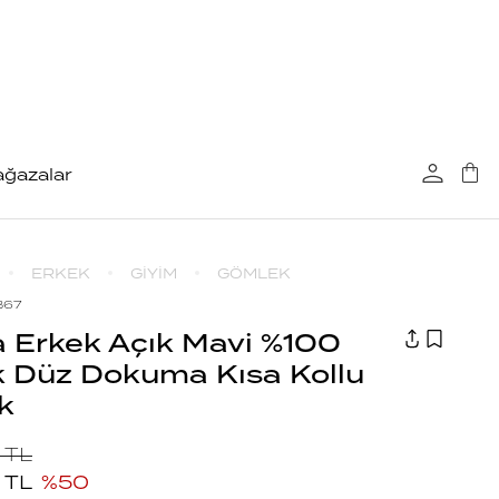
ğazalar
ERKEK
GİYİM
GÖMLEK
B67
 Erkek Açık Mavi %100
 Düz Dokuma Kısa Kollu
k
TL
TL
%
50