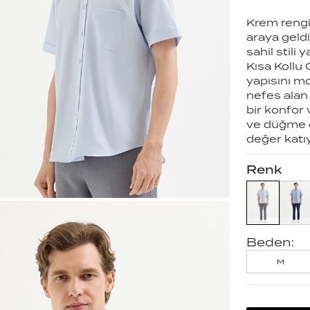
Krem rengi 
araya geldi
sahil stil
Kısa Kollu 
yapısını mo
nefes alan
bir konfor
ve düğme d
değer katıy
Renk
Beden:
M