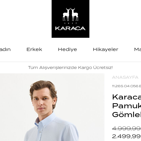
adın
Erkek
Hediye
Hikayeler
Ma
Tüm Alışverişlerinizde Kargo Ücretsiz!
ANASAYFA
11.26S.04.056.
Karaca
Pamuk
Gömle
4.999,99
2.499,99