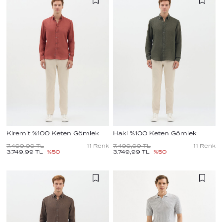
Kiremit %100 Keten Gömlek
Haki %100 Keten Gömlek
7.499,99
TL
11
Renk
7.499,99
TL
11
Renk
3.749,99
TL
%
50
3.749,99
TL
%
50