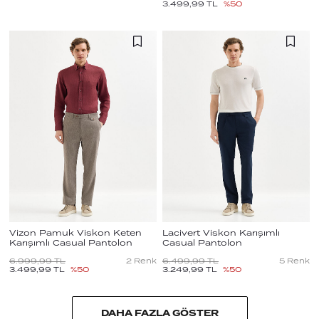
3.499,99
TL
%
50
Vizon Pamuk Viskon Keten
Lacivert Viskon Karışımlı
Karışımlı Casual Pantolon
Casual Pantolon
6.999,99
TL
2
Renk
6.499,99
TL
5
Renk
3.499,99
TL
%
50
3.249,99
TL
%
50
DAHA FAZLA GÖSTER