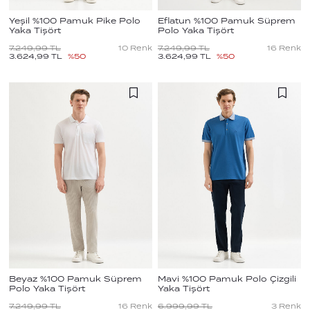
Yeşil %100 Pamuk Pike Polo
Eflatun %100 Pamuk Süprem
Yaka Tişört
Polo Yaka Tişört
7.249,99
TL
10
Renk
7.249,99
TL
16
Renk
3.624,99
TL
%
50
3.624,99
TL
%
50
Beyaz %100 Pamuk Süprem
Mavi %100 Pamuk Polo Çizgili
Polo Yaka Tişört
Yaka Tişört
7.249,99
TL
16
Renk
6.999,99
TL
3
Renk