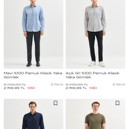
Mavi %100 Pamuk Klasik Yaka
Açık Gri %100 Pamuk Klasik
Gömlek
Yaka Gömlek
5.499,99
TL
8
Renk
5.499,99
TL
8
Renk
2.749,99
TL
%
50
2.749,99
TL
%
50