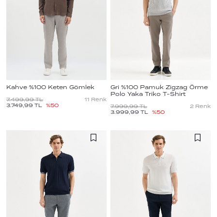
Kahve %100 Keten Gömlek
Gri %100 Pamuk Zigzag Örme
Polo Yaka Triko T-Shirt
7.499,99
TL
11
Renk
3.749,99
TL
%
50
7.999,99
TL
2
Renk
3.999,99
TL
%
50