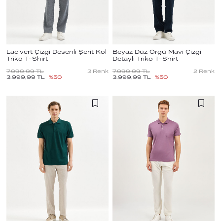
Lacivert Çizgi Desenli Şerit Kol
Beyaz Düz Örgü Mavi Çizgi
Triko T-Shirt
Detaylı Triko T-Shirt
7.999,99
TL
3
Renk
7.999,99
TL
2
Renk
3.999,99
TL
%
50
3.999,99
TL
%
50