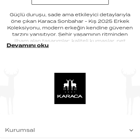
Güçlü duruşu, sade ama etkileyici detaylarıyla
öne çıkan Karaca Sonbahar - Kış 2025 Erkek
Koleksiyonu, modern erkeğin kendine güvenen
tarzını yansıtıyor. Şehir yaşamının ritminden
ilham alan tasarımlar; kaliteli kumaşlar, net
Devamını oku
hatlar ve zamansız bir durulukla
buluşuyor. Gündüzden geceye uzanan
kusursuz bir stil anlayışı sunan koleksiyon,
özgün tarzını yansıtmak isteyenlere ilham
veriyor.
Kurumsal