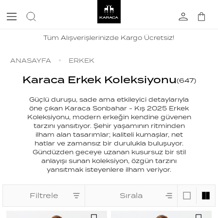
Tüm Alışverişlerinizde Kargo Ücretsiz!
ANASAYFA
ERKEK
Karaca Erkek Koleksiyonu
(
647
)
Güçlü duruşu, sade ama etkileyici detaylarıyla
öne çıkan Karaca Sonbahar - Kış 2025 Erkek
Koleksiyonu, modern erkeğin kendine güvenen
tarzını yansıtıyor. Şehir yaşamının ritminden
ilham alan tasarımlar; kaliteli kumaşlar, net
hatlar ve zamansız bir durulukla buluşuyor.
Gündüzden geceye uzanan kusursuz bir stil
anlayışı sunan koleksiyon, özgün tarzını
yansıtmak isteyenlere ilham veriyor.
Filtrele
Sırala