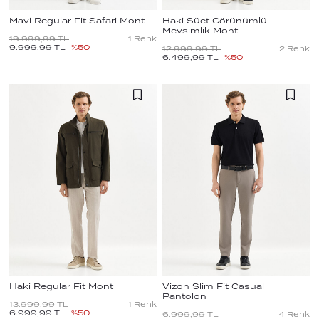
Mavi Regular Fit Safari Mont
Haki Süet Görünümlü
Mevsimlik Mont
19.999,99
TL
1
Renk
9.999,99
TL
%
50
12.999,99
TL
2
Renk
6.499,99
TL
%
50
Haki Regular Fit Mont
Vizon Slim Fit Casual
Pantolon
13.999,99
TL
1
Renk
6.999,99
TL
%
50
6.999,99
TL
4
Renk