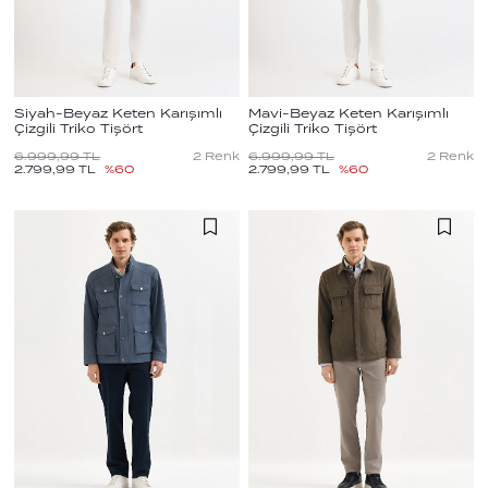
Siyah-Beyaz Keten Karışımlı
Mavi-Beyaz Keten Karışımlı
Çizgili Triko Tişört
Çizgili Triko Tişört
6.999,99
TL
2
Renk
6.999,99
TL
2
Renk
2.799,99
TL
%
60
2.799,99
TL
%
60