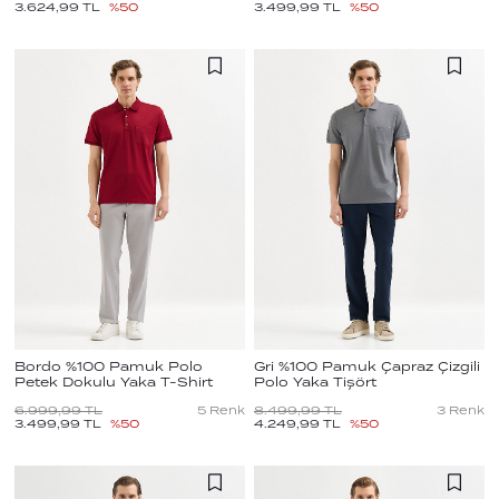
3.624,99
TL
%
50
3.499,99
TL
%
50
Bordo %100 Pamuk Polo
Gri %100 Pamuk Çapraz Çizgili
Petek Dokulu Yaka T-Shirt
Polo Yaka Tişört
6.999,99
TL
5
Renk
8.499,99
TL
3
Renk
3.499,99
TL
%
50
4.249,99
TL
%
50