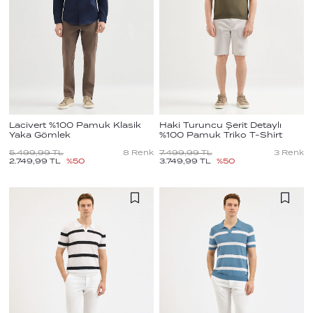
Lacivert %100 Pamuk Klasik
Haki Turuncu Şerit Detaylı
Yaka Gömlek
%100 Pamuk Triko T-Shirt
5.499,99
TL
8
Renk
7.499,99
TL
3
Renk
2.749,99
TL
%
50
3.749,99
TL
%
50