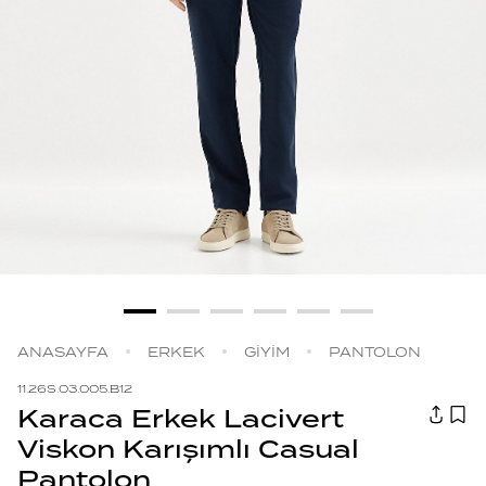
ANASAYFA
ERKEK
GİYİM
PANTOLON
11.26S.03.005.B12
Karaca Erkek Lacivert
Viskon Karışımlı Casual
Pantolon