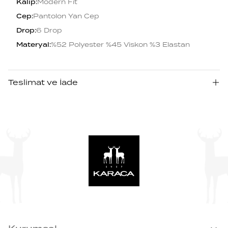
Kalıp
:
Modern Fıt
Cep
:
Pantolon Yan Cep
Drop
:
6 Drop
Materyal
:
%52 Polyester %45 Viskon %3 Elastan
Teslimat ve İade