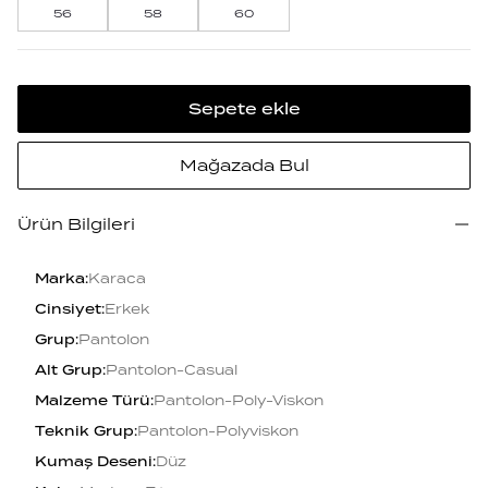
56
58
60
Sepete ekle
Mağazada Bul
Ürün Bilgileri
Marka
:
Karaca
Cinsiyet
:
Erkek
Grup
:
Pantolon
Alt Grup
:
Pantolon-Casual
Malzeme Türü
:
Pantolon-Poly-Viskon
Teknik Grup
:
Pantolon-Polyviskon
Kumaş Deseni
:
Düz