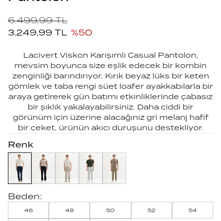
6.499,99
TL
3.249,99
TL
%
50
Lacivert Viskon Karışımlı Casual Pantolon,
mevsim boyunca size eşlik edecek bir kombin
zenginliği barındırıyor. Kırık beyaz lüks bir keten
gömlek ve taba rengi süet loafer ayakkabılarla bir
araya getirerek gün batımı etkinliklerinde çabasız
bir şıklık yakalayabilirsiniz. Daha ciddi bir
görünüm için üzerine alacağınız gri melanj hafif
bir ceket, ürünün akıcı duruşunu destekliyor.
Renk
Beden:
46
48
50
52
54