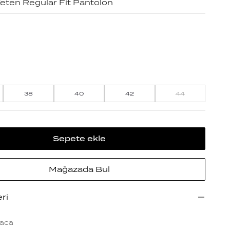
eten Regular Fit Pantolon
38
40
42
44
Sepete ekle
Mağazada Bul
eri
aca