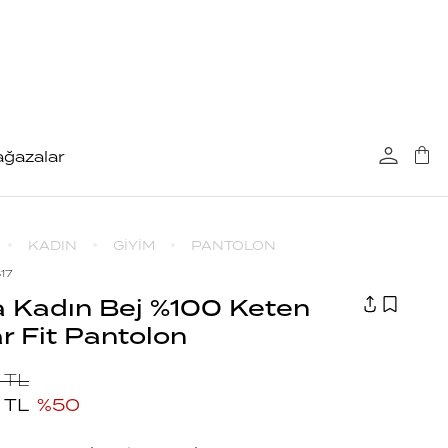
ğazalar
KADIN
GİYİM
PANTOLON
17
 Kadın Bej %100 Keten
r Fit Pantolon
TL
TL
%
50