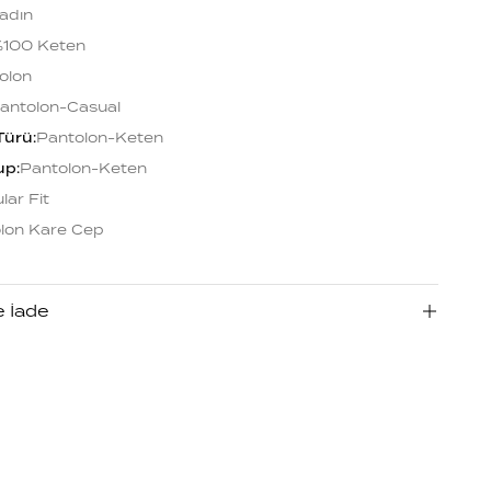
adın
%100 Keten
olon
antolon-Casual
Türü
:
Pantolon-Keten
up
:
Pantolon-Keten
lar Fit
lon Kare Cep
e İade