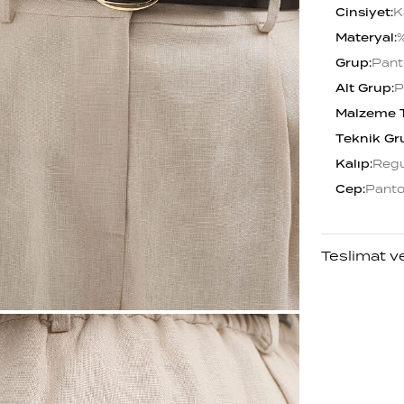
Cinsiyet
:
K
Materyal
:
Grup
:
Pant
Alt Grup
:
P
Malzeme 
Teknik Gr
Kalıp
:
Regu
Cep
:
Panto
Teslimat v