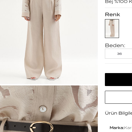
Bej %100 K
Renk
Beden:
36
Ürün Bilgil
Marka
:
Kar