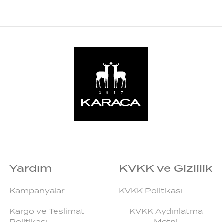
Yardım
KVKK ve Gizlilik
Kampanyalar
KVKK Politikası
Kargo ve Teslimat
KVKK Aydınlatma
Politikası
Metni