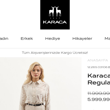
adın
Erkek
Hediye
Hikayeler
Ma
Tüm Alışverişlerinizde Kargo Ücretsiz!
ANASAYFA
12.26S.03.106.B
Karaca
Regula
11.999,99
5.999,99