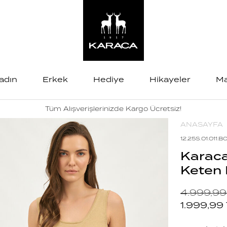
adın
Erkek
Hediye
Hikayeler
Ma
Tüm Alışverişlerinizde Kargo Ücretsiz!
ANASAYFA
12.25S.01.011.B
Karaca
Keten K
4.999,99
1.999,99