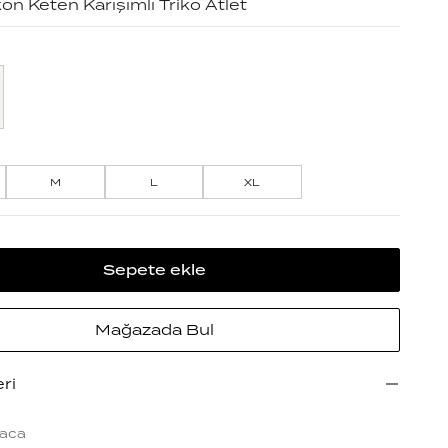
on Keten Karışımlı Triko Atlet
M
L
XL
Sepete ekle
Mağazada Bul
eri
aca