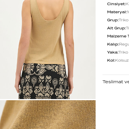
Cinsiyet
:
K
Materyal
:
%
Grup
:
Triko
Alt Grup
:
T
Malzeme 
Kalıp
:
Regu
Yaka
:
Triko
Kol
:
Kolsuz
Teslimat v