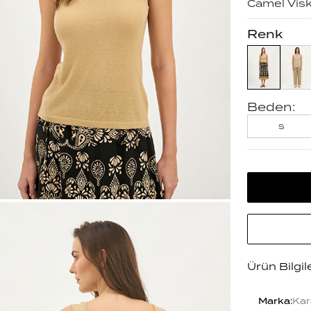
Camel Visk
Renk
Beden:
S
Ürün Bilgil
Marka
:
Kar