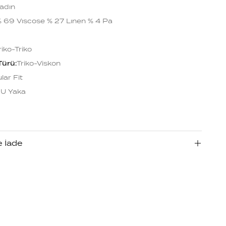
adın
 69 Vıscose % 27 Lınen % 4 Pa
riko-Triko
Türü
:
Triko-Viskon
lar Fit
 U Yaka
e İade