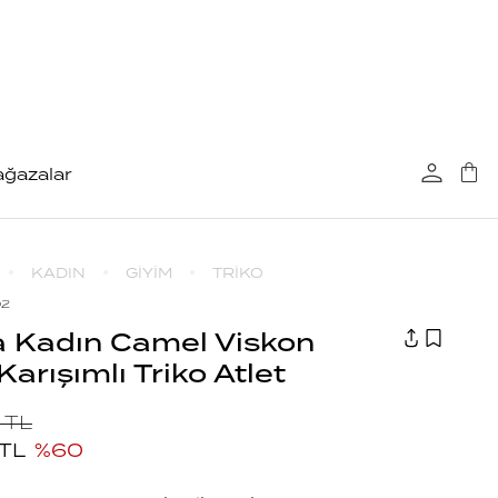
ğazalar
KADIN
GİYİM
TRİKO
02
 Kadın Camel Viskon
arışımlı Triko Atlet
TL
TL
%
60