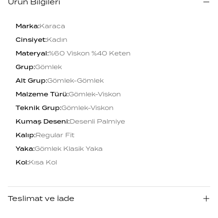
Ürün Bilgileri
Marka
:
Karaca
Cinsiyet
:
Kadın
Materyal
:
%60 Viskon %40 Keten
Grup
:
Gömlek
Alt Grup
:
Gömlek-Gömlek
Malzeme Türü
:
Gömlek-Viskon
Teknik Grup
:
Gömlek-Viskon
Kumaş Deseni
:
Desenli Palmiye
Kalıp
:
Regular Fit
Yaka
:
Gömlek Klasik Yaka
Kol
:
Kısa Kol
Teslimat ve İade