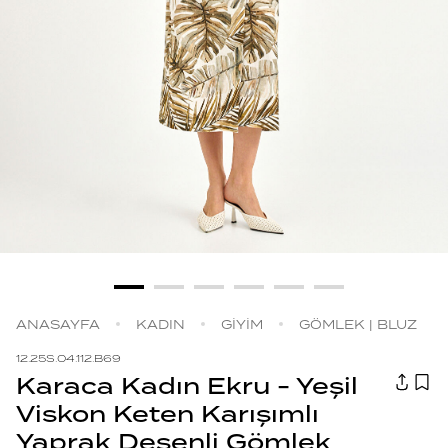
ANASAYFA
KADIN
GİYİM
GÖMLEK | BLUZ
12.25S.04.112.B69
Karaca Kadın Ekru - Yeşil
Viskon Keten Karışımlı
Yaprak Desenli Gömlek