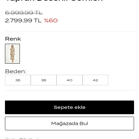
6.999,99
TL
2.799,99
TL
%
60
Renk
Beden:
36
38
40
42
Sepete ekle
Mağazada Bul