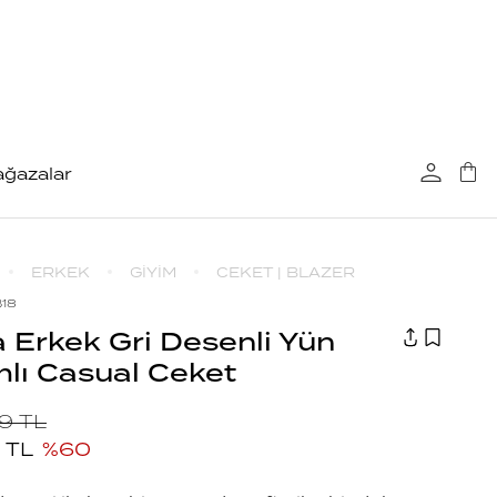
ğazalar
ERKEK
GİYİM
CEKET | BLAZER
B18
 Erkek Gri Desenli Yün
mlı Casual Ceket
99
TL
TL
%
60