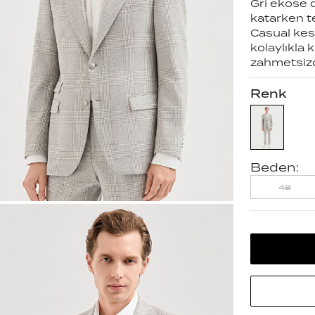
Gri ekose 
katarken te
Casual kes
kolaylıkla 
zahmetsizce
Renk
Beden:
48