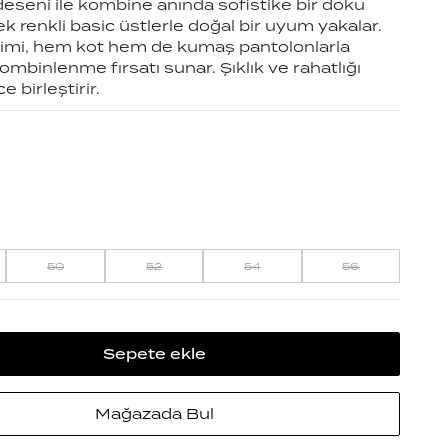
deseni ile kombine anında sofistike bir doku
k renkli basic üstlerle doğal bir uyum yakalar.
imi, hem kot hem de kumaş pantolonlarla
kombinlenme fırsatı sunar. Şıklık ve rahatlığı
 birleştirir.
50
52
54
56
Sepete ekle
Mağazada Bul