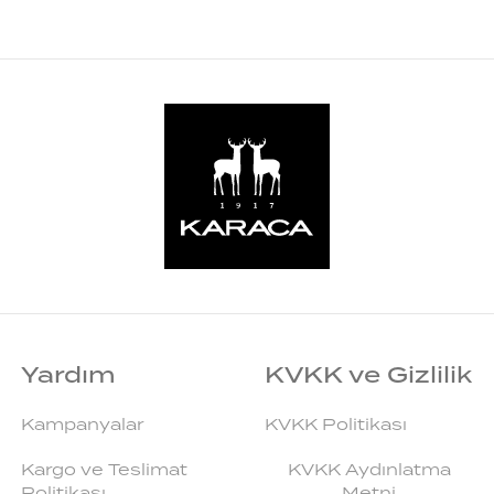
Yardım
KVKK ve Gizlilik
Kampanyalar
KVKK Politikası
Kargo ve Teslimat
KVKK Aydınlatma
Politikası
Metni