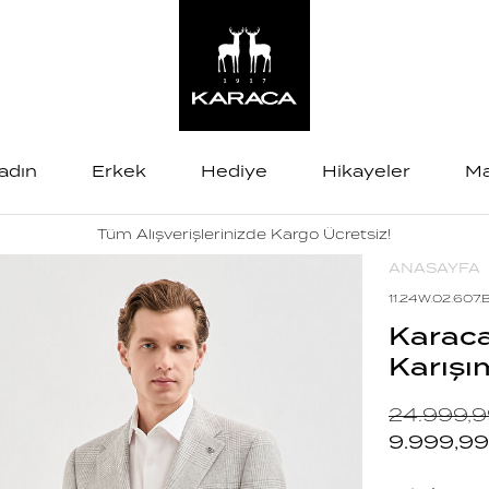
adın
Erkek
Hediye
Hikayeler
Ma
Tüm Alışverişlerinizde Kargo Ücretsiz!
ANASAYFA
11.24W.02.607.
Karaca
Karışı
24.999,
9.999,99