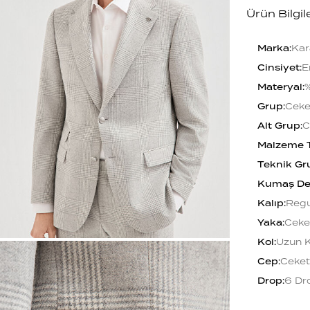
Ürün Bilgil
Marka
:
Kar
Cinsiyet
:
E
Materyal
:
%
Grup
:
Ceke
Alt Grup
:
C
Malzeme 
Teknik Gr
Kumaş De
Kalıp
:
Regu
Yaka
:
Ceke
Kol
:
Uzun K
Cep
:
Ceket
Drop
:
6 Dr