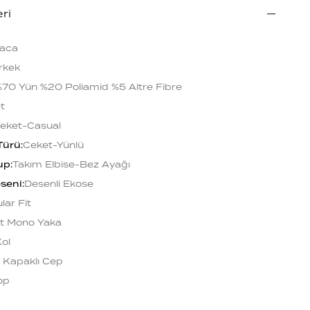
eri
aca
rkek
70 Yün %20 Poliamid %5 Altre Fibre
t
eket-Casual
Türü
:
Ceket-Yünlü
up
:
Takım Elbise-Bez Ayağı
seni
:
Desenli Ekose
lar Fit
t Mono Yaka
ol
 Kapaklı Cep
op