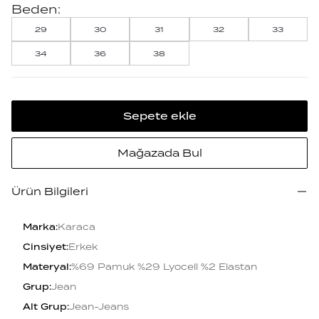
Beden:
29
30
31
32
33
34
36
38
Sepete ekle
Mağazada Bul
Ürün Bilgileri
Marka
:
Karaca
Cinsiyet
:
Erkek
Materyal
:
%69 Pamuk %29 Lyocell %2 Elastan
Grup
:
Jean
Alt Grup
:
Jean-Jeans