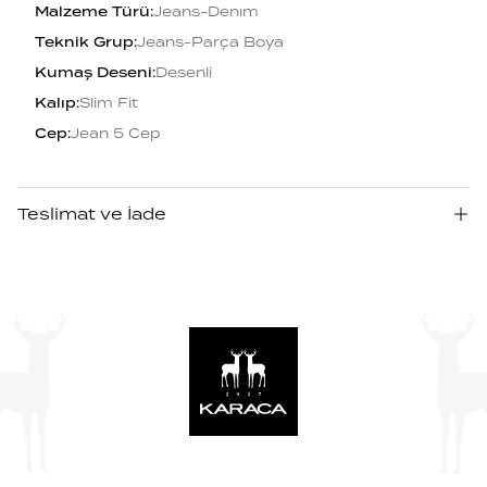
Malzeme Türü
:
Jeans-Denım
Teknik Grup
:
Jeans-Parça Boya
Kumaş Deseni
:
Desenli
Kalıp
:
Slim Fit
Cep
:
Jean 5 Cep
Teslimat ve İade