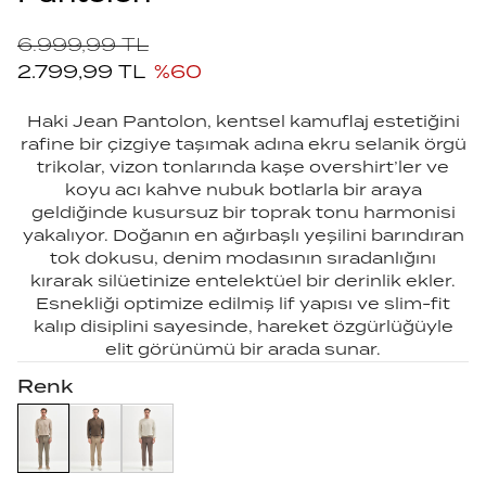
6.999,99
TL
2.799,99
TL
%
60
Haki Jean Pantolon, kentsel kamuflaj estetiğini
rafine bir çizgiye taşımak adına ekru selanik örgü
trikolar, vizon tonlarında kaşe overshirt’ler ve
koyu acı kahve nubuk botlarla bir araya
geldiğinde kusursuz bir toprak tonu harmonisi
yakalıyor. Doğanın en ağırbaşlı yeşilini barındıran
tok dokusu, denim modasının sıradanlığını
kırarak silüetinize entelektüel bir derinlik ekler.
Esnekliği optimize edilmiş lif yapısı ve slim-fit
kalıp disiplini sayesinde, hareket özgürlüğüyle
elit görünümü bir arada sunar.
Renk