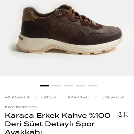
ANASAYFA
ERKEK
AYAKKABI
SNEAKER
11.26S.10.003.B03
Karaca Erkek Kahve %100
Deri Süet Detaylı Spor
Ayakkabı