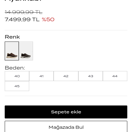
14.999,99
TL
7.499,99
TL
%
50
Renk
Beden:
40
41
42
43
44
45
Sepete ekle
Mağazada Bul