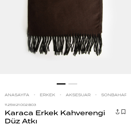
ANASAYFA
ERKEK
AKSESUAR
SONBAHAR |
11.25W.21.002.B03
Karaca Erkek Kahverengi
Düz Atkı