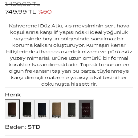
1.499,99
TL
749,99
TL
%
50
Kahverengi Düz Atkı, kış mevsiminin sert hava
koşullarına karşı lif yapısındaki ideal yoğunluk
sayesinde boyun bölgesinde sarsılmaz bir
koruma kalkanı oluşturuyor. Kumaşın kenar
bitişlerindeki hassas overlok nizamı ve pürüzsüz
yüzey mimarisi, ürüne uzun ömürlü bir formal
karakter kazandırmaktadır. Toprak tonunun en
olgun frekansını taşıyan bu parça, tüylenmeye
karşı dirençli malzeme yapısıyla kalitesini her
dokunuşta hissettirir.
Renk
Tümünü
Gör
Beden:
STD