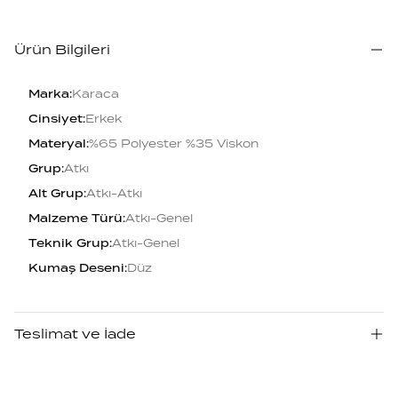
Ürün Bilgileri
Marka
:
Karaca
Cinsiyet
:
Erkek
Materyal
:
%65 Polyester %35 Viskon
Grup
:
Atkı
Alt Grup
:
Atkı-Atkı
Malzeme Türü
:
Atkı-Genel
Teknik Grup
:
Atkı-Genel
Kumaş Deseni
:
Düz
Teslimat ve İade