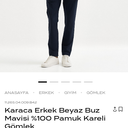
ANASAYFA
ERKEK
GİYİM
GÖMLEK
11.26S.04.009.B42
Karaca Erkek Beyaz Buz
Mavisi %100 Pamuk Kareli
Gömlek