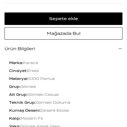
Sepete ekle
Mağazada Bul
Ürün Bilgileri
Marka
:
Karaca
Cinsiyet
:
Erkek
Materyal
:
%100 Pamuk
Grup
:
Gömlek
Alt Grup
:
Gömlek-Casual
Teknik Grup
:
Gömlek-Dokuma
Kumaş Deseni
:
Desenli Ekose
Kalıp
:
Modern Fıt
Yaka
:
Gömlek Klasik Yaka