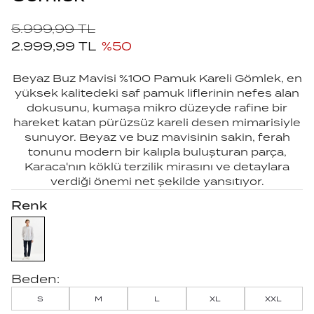
5.999,99
TL
2.999,99
TL
%
50
Beyaz Buz Mavisi %100 Pamuk Kareli Gömlek, en
yüksek kalitedeki saf pamuk liflerinin nefes alan
dokusunu, kumaşa mikro düzeyde rafine bir
hareket katan pürüzsüz kareli desen mimarisiyle
sunuyor. Beyaz ve buz mavisinin sakin, ferah
tonunu modern bir kalıpla buluşturan parça,
Karaca'nın köklü terzilik mirasını ve detaylara
verdiği önemi net şekilde yansıtıyor.
Renk
Beden:
S
M
L
XL
XXL