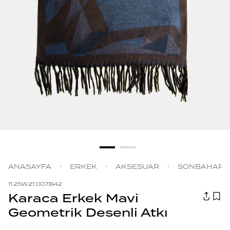
ANASAYFA
ERKEK
AKSESUAR
SONBAHAR |
11.25W.21.007.B42
Karaca Erkek Mavi
Geometrik Desenli Atkı