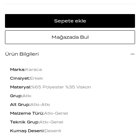
Sepete ekle
Mağazada Bul
Ürün Bilgileri
Marka
:
Karaca
Cinsiyet
:
Erkek
Materyal
:
%65 Polyester %35 Viskon
Grup
:
Atkı
Alt Grup
:
Atkı-Atkı
Malzeme Türü
:
Atkı-Genel
Teknik Grup
:
Atkı-Genel
Kumaş Deseni
:
Desenli