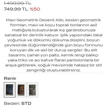
1.499,99
TL
749,99
TL
%
50
Mavi Geometrik Desenli Atkı, keskin geometrik
formları, mavi ve koyu toprak tonlarının asil
matlığıyla buluşturarak kış gardırobunuza
sanatsal bir derinlik katıyor. İplik yapısındaki ideal
yoğunluk ve dökümlü dokuma disiplini, boyun
çevresinde düğümlendiğinde gün boyu formunu
koruyan dik ve asil bir duruş sergiler. Bu elit
tasarımı; camel yün palto, kemik rengi balıkçı
yaka triko ve acı kahve flanel pantolonlarla bir
araya getirerek, soğuk mevsimde hatasız bir stil
zenginliği oluşturabilirsiniz.
Renk
Beden:
STD