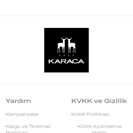
Yardım
KVKK ve Gizlilik
Kampanyalar
KVKK Politikası
Kargo ve Teslimat
KVKK Aydınlatma
Politikası
Metni