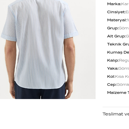
Marka
:
Kar
Cinsiyet
:
E
Materyal
:
Grup
:
Göm
Alt Grup
:
G
Teknik Gr
Kumaş De
Kalıp
:
Regu
Yaka
:
Göml
Kol
:
Kısa K
Cep
:
Göml
Malzeme 
Teslimat v