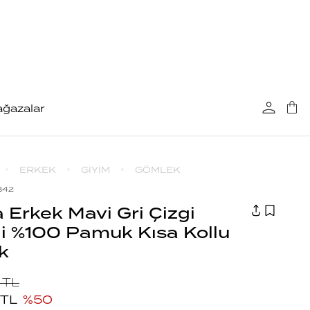
ğazalar
ERKEK
GİYİM
GÖMLEK
.B42
 Erkek Mavi Gri Çizgi
i %100 Pamuk Kısa Kollu
k
TL
TL
%
50