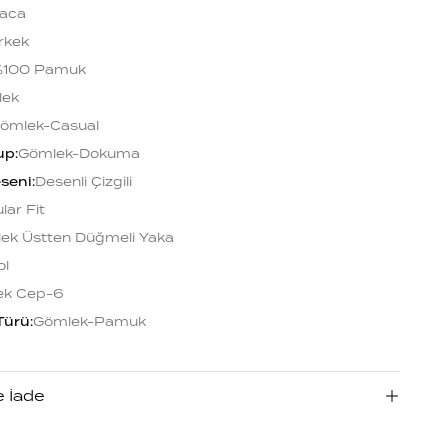
aca
rkek
%100 Pamuk
lek
ömlek-Casual
up
:
Gömlek-Dokuma
seni
:
Desenli Çizgili
lar Fit
ek Üstten Düğmeli Yaka
ol
ek Cep-6
Türü
:
Gömlek-Pamuk
e İade