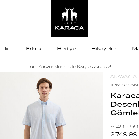
adın
Erkek
Hediye
Hikayeler
Ma
Tüm Alışverişlerinizde Kargo Ücretsiz!
ANASAYFA
11.26S.04.065
Karaca
Desenl
Gömle
5.499,99
2.749,99