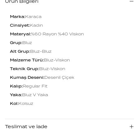
Ürün Bilgileri
Marka
:
Karaca
Cinsiyet
:
Kadın
Materyal
:
%60 Rayon %40 Viskon
Grup
:
Bluz
Alt Grup
:
Bluz-Bluz
Malzeme Türü
:
Bluz-Viskon
Teknik Grup
:
Bluz-Viskon
Kumaş Deseni
:
Desenli Çiçek
Kalıp
:
Regular Fit
Yaka
:
Bluz V Yaka
Kol
:
Kolsuz
Teslimat ve İade