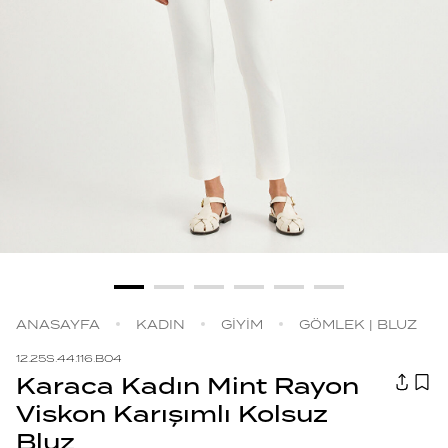
ANASAYFA
KADIN
GİYİM
GÖMLEK | BLUZ
12.25S.44.116.B04
Karaca Kadın Mint Rayon
Viskon Karışımlı Kolsuz
Bluz