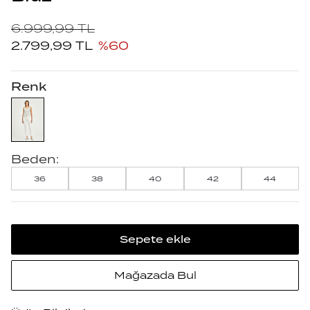
6.999,99
TL
2.799,99
TL
%
60
Renk
Beden:
36
38
40
42
44
Sepete ekle
Mağazada Bul