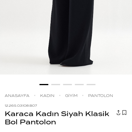
ANASAYFA
KADIN
GİYİM
PANTOLON
12.26S.03.108.B07
Karaca Kadın Siyah Klasik
Bol Pantolon