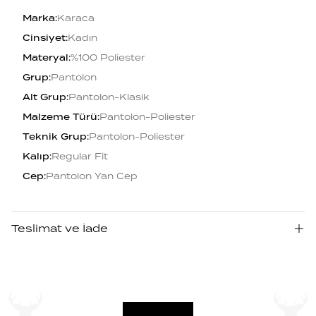
Marka
:
Karaca
Cinsiyet
:
Kadın
Materyal
:
%100 Poliester
Grup
:
Pantolon
Alt Grup
:
Pantolon-Klasik
Malzeme Türü
:
Pantolon-Poliester
Teknik Grup
:
Pantolon-Poliester
Kalıp
:
Regular Fit
Cep
:
Pantolon Yan Cep
Teslimat ve İade