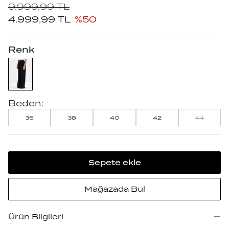
9.999,99
TL
4.999,99
TL
%
50
Renk
Beden:
36
38
40
42
44
Sepete ekle
Mağazada Bul
Ürün Bilgileri