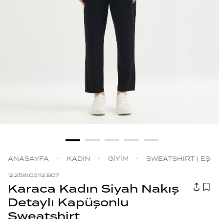
ANASAYFA
KADIN
GİYİM
SWEATSHIRT | EŞ
12.25W.05.112.B07
Karaca Kadın Siyah Nakış
Detaylı Kapüşonlu
Sweatshirt