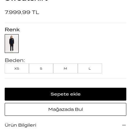
7.999,99
TL
Renk
Beden:
XS
S
M
L
Sepete ekle
Mağazada Bul
Ürün Bilgileri