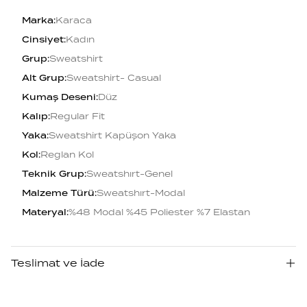
Marka
:
Karaca
Cinsiyet
:
Kadın
Grup
:
Sweatshirt
Alt Grup
:
Sweatshirt- Casual
Kumaş Deseni
:
Düz
Kalıp
:
Regular Fit
Yaka
:
Sweatshirt Kapüşon Yaka
Kol
:
Reglan Kol
Teknik Grup
:
Sweatshırt-Genel
Malzeme Türü
:
Sweatshırt-Modal
Materyal
:
%48 Modal %45 Poliester %7 Elastan
Teslimat ve İade