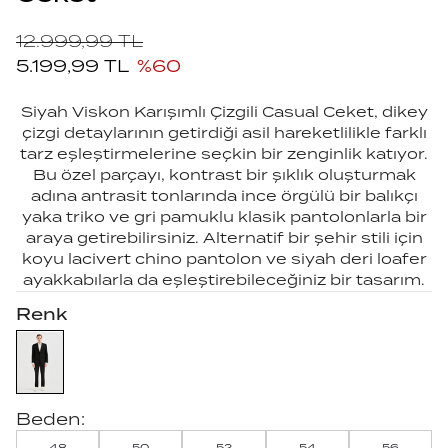
12.999,99
TL
5.199,99
TL
%
60
Siyah Viskon Karışımlı Çizgili Casual Ceket, dikey
çizgi detaylarının getirdiği asil hareketlilikle farklı
tarz eşleştirmelerine seçkin bir zenginlik katıyor.
Bu özel parçayı, kontrast bir şıklık oluşturmak
adına antrasit tonlarında ince örgülü bir balıkçı
yaka triko ve gri pamuklu klasik pantolonlarla bir
araya getirebilirsiniz. Alternatif bir şehir stili için
koyu lacivert chino pantolon ve siyah deri loafer
ayakkabılarla da eşleştirebileceğiniz bir tasarım.
Renk
Beden:
48
50
52
54
56