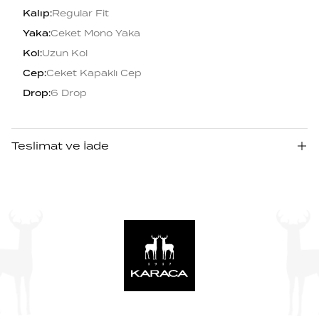
Kalıp
:
Regular Fit
Yaka
:
Ceket Mono Yaka
Kol
:
Uzun Kol
Cep
:
Ceket Kapaklı Cep
Drop
:
6 Drop
Teslimat ve İade