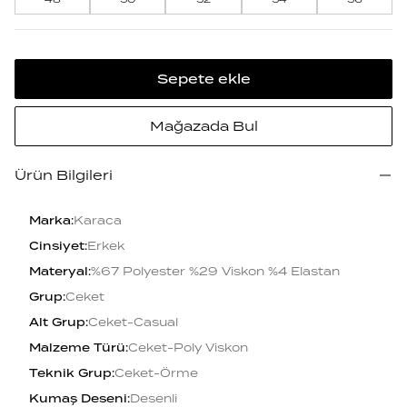
Sepete ekle
Mağazada Bul
Ürün Bilgileri
Marka
:
Karaca
Cinsiyet
:
Erkek
Materyal
:
%67 Polyester %29 Viskon %4 Elastan
Grup
:
Ceket
Alt Grup
:
Ceket-Casual
Malzeme Türü
:
Ceket-Poly Viskon
Teknik Grup
:
Ceket-Örme
Kumaş Deseni
:
Desenli