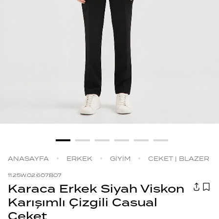
ANASAYFA
ERKEK
GİYİM
CEKET | BLAZER
11.25W.02.607.B07
Karaca Erkek Siyah Viskon
Karışımlı Çizgili Casual
Ceket