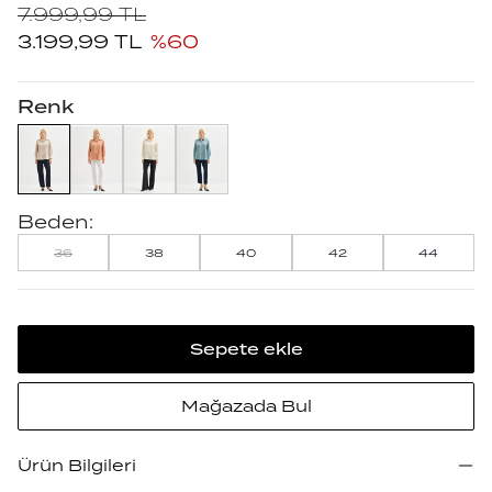
7.999,99
TL
3.199,99
TL
%
60
Renk
Beden:
36
38
40
42
44
Sepete ekle
Mağazada Bul
Ürün Bilgileri