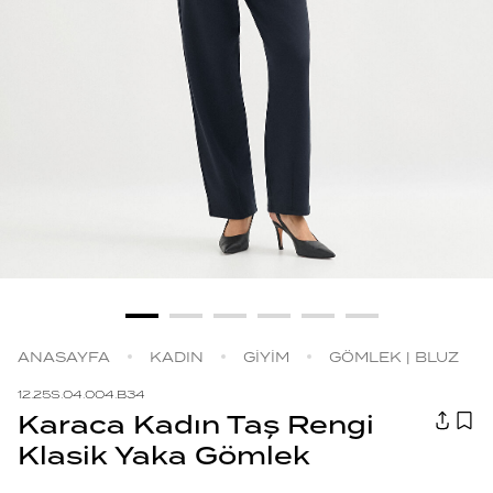
ANASAYFA
KADIN
GİYİM
GÖMLEK | BLUZ
12.25S.04.004.B34
Karaca Kadın Taş Rengi
Klasik Yaka Gömlek