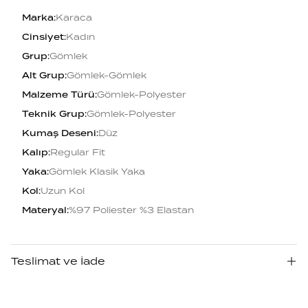
Marka
:
Karaca
Cinsiyet
:
Kadın
Grup
:
Gömlek
Alt Grup
:
Gömlek-Gömlek
Malzeme Türü
:
Gömlek-Polyester
Teknik Grup
:
Gömlek-Polyester
Kumaş Deseni
:
Düz
Kalıp
:
Regular Fit
Yaka
:
Gömlek Klasik Yaka
Kol
:
Uzun Kol
Materyal
:
%97 Poliester %3 Elastan
Teslimat ve İade