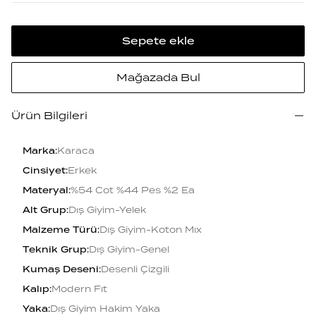
Sepete ekle
Mağazada Bul
Ürün Bilgileri
Marka
:
Karaca
Cinsiyet
:
Erkek
Materyal
:
%54 Cot %44 Pes %2 Ea
Alt Grup
:
Dış Giyim-Yelek
Malzeme Türü
:
Dış Giyim-Koton Mıx
Teknik Grup
:
Dış Giyim-Genel
Kumaş Deseni
:
Desenli Çizgili
Kalıp
:
Modern Fıt
Yaka
:
Dış Giyim Hakim Yaka