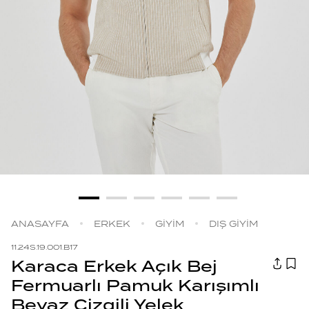
ANASAYFA
ERKEK
GİYİM
DIŞ GİYİM
11.24S.19.001.B17
Karaca Erkek Açık Bej
Fermuarlı Pamuk Karışımlı
Beyaz Çizgili Yelek