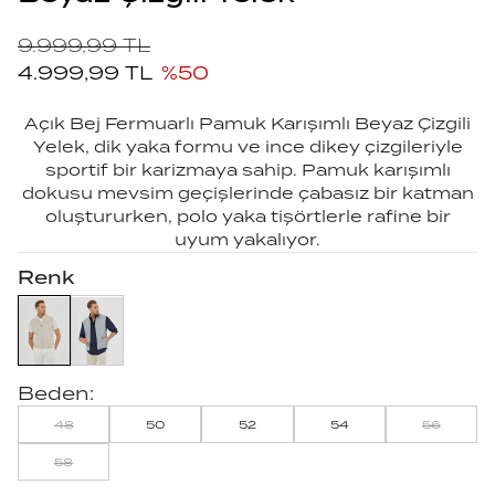
9.999,99
TL
4.999,99
TL
%
50
Açık Bej Fermuarlı Pamuk Karışımlı Beyaz Çizgili
Yelek, dik yaka formu ve ince dikey çizgileriyle
sportif bir karizmaya sahip. Pamuk karışımlı
dokusu mevsim geçişlerinde çabasız bir katman
oluştururken, polo yaka tişörtlerle rafine bir
uyum yakalıyor.
Renk
Beden:
48
50
52
54
56
58