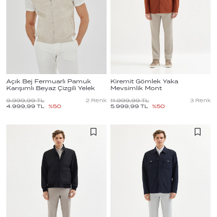
Açık Bej Fermuarlı Pamuk
Kiremit Gömlek Yaka
Karışımlı Beyaz Çizgili Yelek
Mevsimlik Mont
9.999,99
TL
2
Renk
11.999,99
TL
3
Renk
4.999,99
TL
%
50
5.999,99
TL
%
50