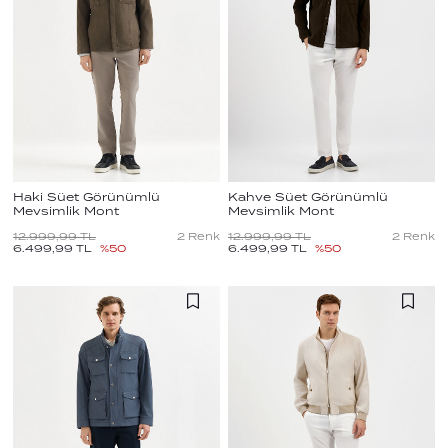
Haki Süet Görünümlü
Kahve Süet Görünümlü
Mevsimlik Mont
Mevsimlik Mont
12.999,99
TL
2
Renk
12.999,99
TL
2
Renk
6.499,99
TL
%
50
6.499,99
TL
%
50