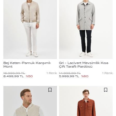
Bej Keten-Pamuk Karışımlı
Gri - Lacivert Mevsimlik Kısa
Mont
Çift Taraflı Pardösü
16.999,99
TL
1
Renk
14.999,99
TL
1
Renk
8.499,99
TL
%
50
5.999,99
TL
%
60