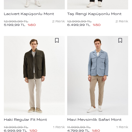
Lacivert Kapüşonlu Mont
Taş Rengi Kapüşonlu Mont
12.999,99
TL
2
Renk
12.999,99
TL
2
Renk
5.199,99
TL
%
60
6.499,99
TL
%
50
Haki Regular Fit Mont
Mavi Mevsimlik Safari Mont
13.999,99
TL
1
Renk
11.999,99
TL
1
Renk
6.999,99
TL
%
50
4.799,99
TL
%
60