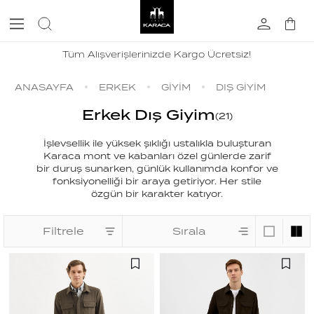
Tüm Alışverişlerinizde Kargo Ücretsiz!
ANASAYFA
ERKEK
GİYİM
DIŞ GİYİM
Erkek Dış Giyim
(
21
)
İşlevsellik ile yüksek şıklığı ustalıkla buluşturan
Karaca mont ve kabanları özel günlerde zarif
bir duruş sunarken, günlük kullanımda konfor ve
fonksiyonelliği bir araya getiriyor. Her stile
özgün bir karakter katıyor.
Filtrele
Sırala