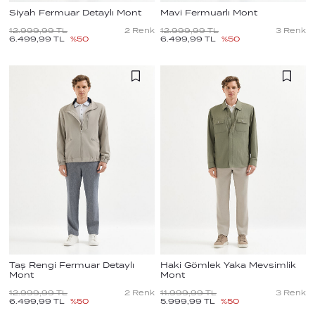
Siyah Fermuar Detaylı Mont
Mavi Fermuarlı Mont
12.999,99
TL
2
Renk
12.999,99
TL
3
Renk
6.499,99
TL
%
50
6.499,99
TL
%
50
Taş Rengi Fermuar Detaylı
Haki Gömlek Yaka Mevsimlik
Mont
Mont
12.999,99
TL
2
Renk
11.999,99
TL
3
Renk
6.499,99
TL
%
50
5.999,99
TL
%
50