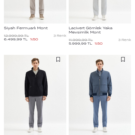
Siyah Fermuarlı Mont
Lacivert Gömlek Yaka
Mevsimlik Mont
12.999,99
TL
3
Renk
6.499,99
TL
%
50
11.999,99
TL
3
Renk
5.999,99
TL
%
50