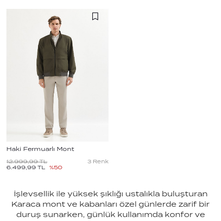
Haki Fermuarlı Mont
12.999,99
TL
3
Renk
6.499,99
TL
%
50
İşlevsellik ile yüksek şıklığı ustalıkla buluşturan
Karaca mont ve kabanları özel günlerde zarif bir
duruş sunarken, günlük kullanımda konfor ve