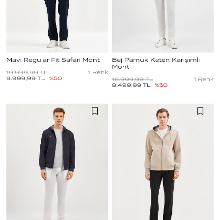
Mavi Regular Fit Safari Mont
Bej Pamuk Keten Karışımlı
Mont
19.999,99
TL
1
Renk
9.999,99
TL
%
50
16.999,99
TL
1
Renk
8.499,99
TL
%
50