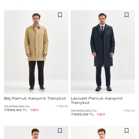
Bej Pamuk Karışımlı Trençkot
Lacivert Pamuk Karışımlı
Trençkot
19.999,99
TL
1
Renk
7.999,99
TL
%
60
19.999,99
TL
1
Renk
7.999,99
TL
%
60