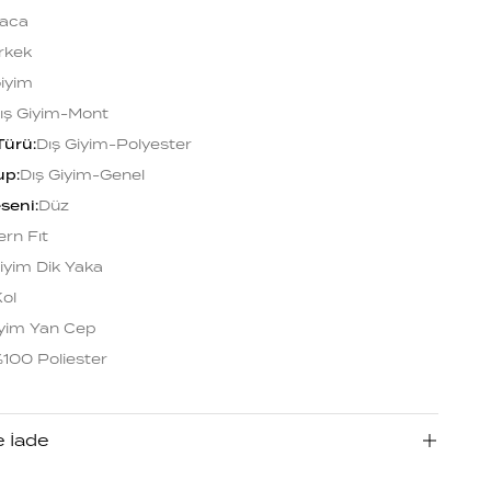
aca
rkek
Giyim
ış Giyim-Mont
Türü
:
Dış Giyim-Polyester
up
:
Dış Giyim-Genel
seni
:
Düz
rn Fıt
iyim Dik Yaka
ol
iyim Yan Cep
100 Poliester
e İade