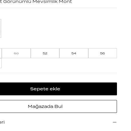
t Görünümlü Mevsimlik Mont
50
52
54
56
Sepete ekle
Mağazada Bul
eri