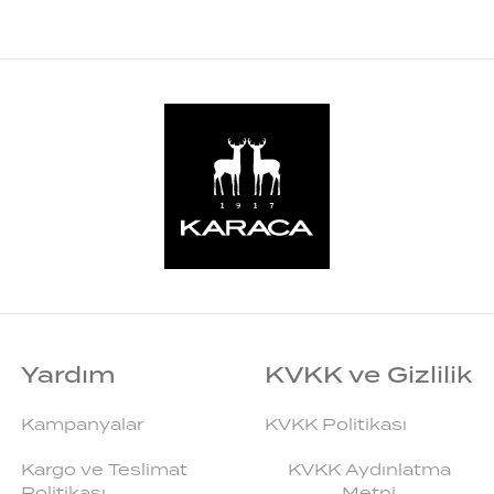
Yardım
KVKK ve Gizlilik
Kampanyalar
KVKK Politikası
Kargo ve Teslimat
KVKK Aydınlatma
Politikası
Metni