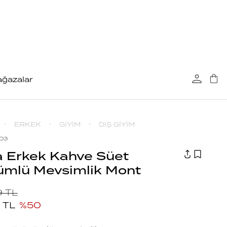
ğazalar
ERKEK
GİYİM
DIŞ GİYİM
B03
 Erkek Kahve Süet
ümlü Mevsimlik Mont
9
TL
TL
%
50