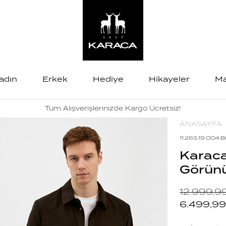
adın
Erkek
Hediye
Hikayeler
Ma
Tüm Alışverişlerinizde Kargo Ücretsiz!
ANASAYFA
11.26S.19.004.
Karaca
Görün
12.999,9
6.499,99