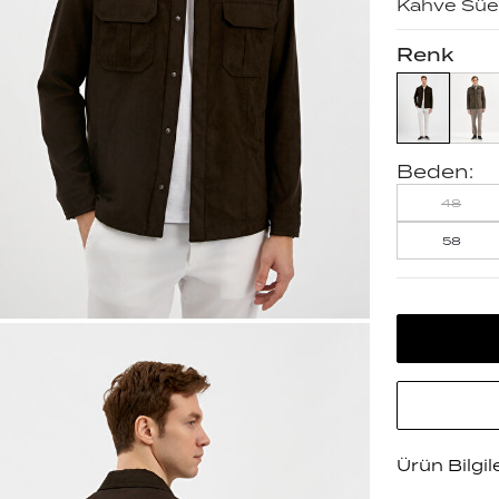
Kahve Süe
Renk
Beden:
48
58
Ürün Bilgil