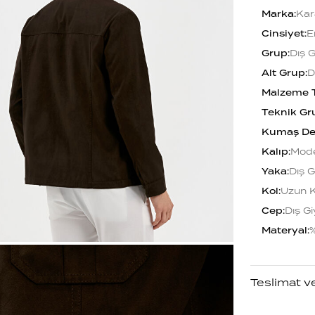
Marka
:
Kar
Cinsiyet
:
E
Grup
:
Dış 
Alt Grup
:
D
Malzeme 
Teknik Gr
Kumaş De
Kalıp
:
Mode
Yaka
:
Dış G
Kol
:
Uzun K
Cep
:
Dış G
Materyal
:
%
Teslimat v