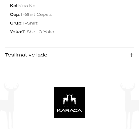
Kol
:
Kısa Kol
Cep
:
T-Shirt Cepsiz
Grup
:
T-Shırt
Yaka
:
T-Shırt O Yaka
Teslimat ve İade