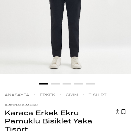
ANASAYFA
ERKEK
GİYİM
T-SHIRT
11.25W.06.623.B69
Karaca Erkek Ekru
Pamuklu Bisiklet Yaka
Tişört