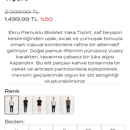
2.999,99
TL
1.499,99
TL
%
50
Ekru Pamuklu Bisiklet Yaka Tişört, saf beyazın
keskinliğinden uzak, sıcak ve yumuşak tonuyla
smart-casual kombinlere rafine bir alternatif
getiriyor. Doğal pamuk liflerinin pürüzsüz yüzey
karakteri, tasarıma çabasız bir lüks algısı
kazandırır. Bu elit parçayı kahve tonlarında bir
ceket ve antrasit pantolonlarla eşleştirerek,
mevsim geçişlerinde olgun bir stil zenginliği
oluşturabilirsiniz.
Renk
Beden:
M
L
XL
XXL
3XL