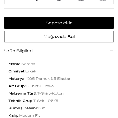
Sepete ekle
Mağazada Bul
Ürün Bilgileri
Marka
:
Karaca
Cinsiyet
:
Erkek
Materyal
:
%95 Pamuk %5 Elastan
Alt Grup
:
T-Shirt-O Yaka
Malzeme Türü
:
T-Shirt-Koton
Teknik Grup
:
T-Shirt-95/5
Kumaş Deseni
:
Düz
Kalıp
:
Modern Fıt