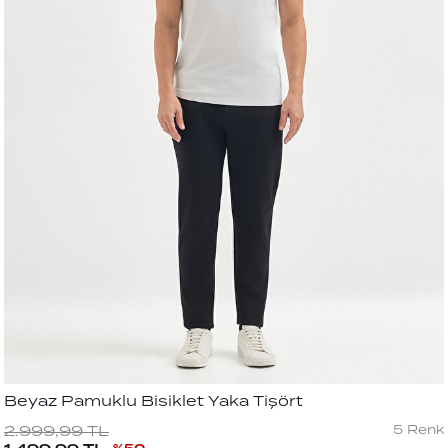
Beyaz Pamuklu Bisiklet Yaka Tişört
5
Renk
2.999,99
TL