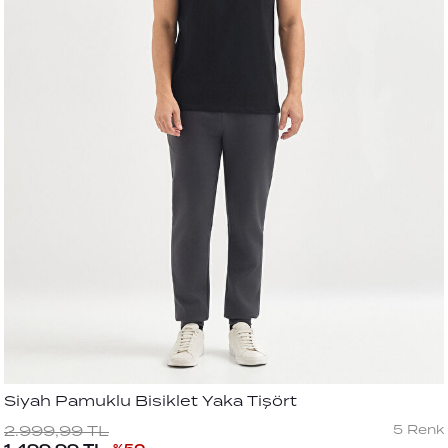
Siyah Pamuklu Bisiklet Yaka Tişört
5
Renk
2.999,99
TL