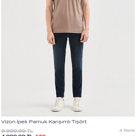
Vizon İpek Pamuk Karışımlı Tişört
4
Renk
9.999,99
TL