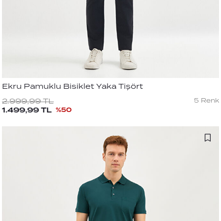
Ekru Pamuklu Bisiklet Yaka Tişört
5
Renk
2.999,99
TL
1.499,99
TL
%
50