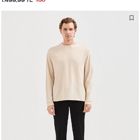
1.499,99
TL
%
50