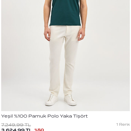
Yeşil %100 Pamuk Polo Yaka Tişört
1
Renk
7.249,99
TL
3.624,99
TL
%
50