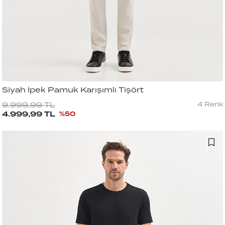
Siyah İpek Pamuk Karışımlı Tişört
4
Renk
9.999,99
TL
4.999,99
TL
%
50