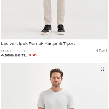
Lacivert İpek Pamuk Karışımlı Tişört
4
Renk
9.999,99
TL
4.999,99
TL
%
50