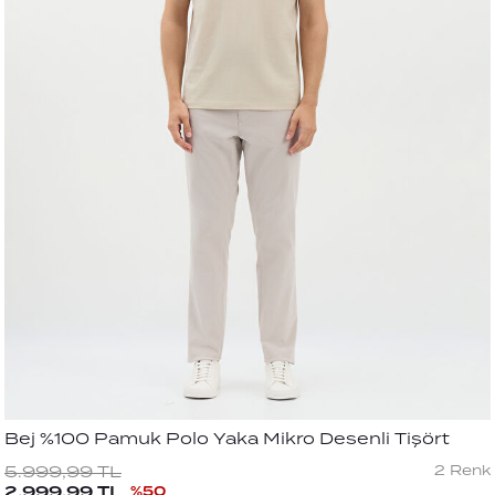
Bej %100 Pamuk Polo Yaka Mikro Desenli Tişört
2
Renk
5.999,99
TL
2.999,99
TL
%
50