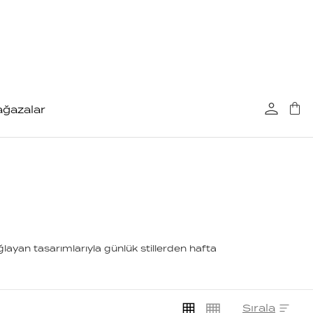
ğazalar
ayan tasarımlarıyla günlük stillerden hafta
Sırala