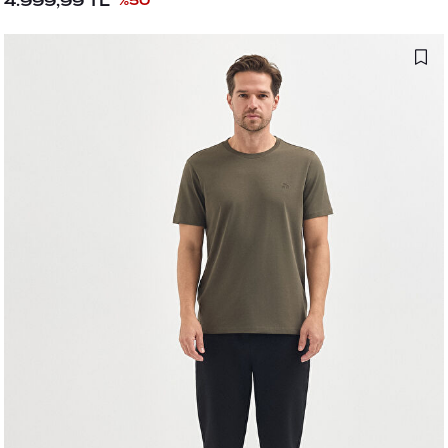
4.999,99
TL
%
50