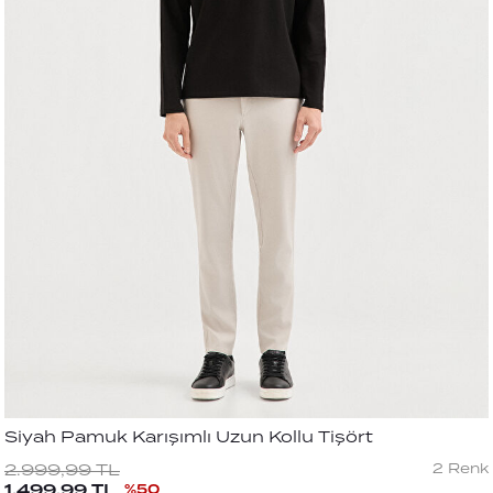
Siyah Pamuk Karışımlı Uzun Kollu Tişört
2
Renk
2.999,99
TL
1.499,99
TL
%
50