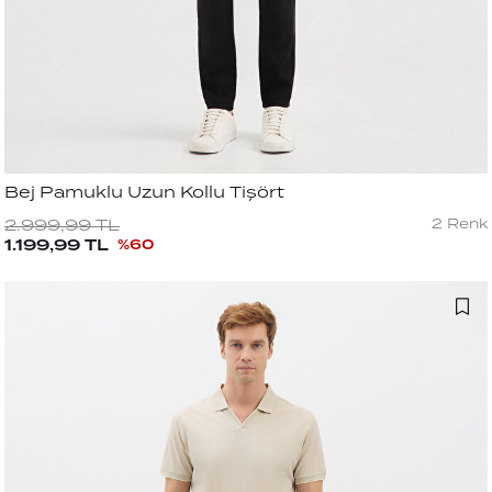
Bej Pamuklu Uzun Kollu Tişört
2
Renk
2.999,99
TL
1.199,99
TL
%
60