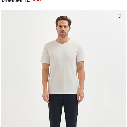
1.499,99
TL
%
50