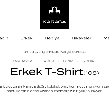
adın
Erkek
Hediye
Hikayeler
Ma
Tüm Alışverişlerinizde Kargo Ücretsiz!
ANASAYFA
ERKEK
GİYİM
T-SHIRT
Erkek T-Shirt
(
108
)
la buluşturan Karaca tişört koleksiyonu, her mevsime uyum sağl
sonu kombinlerine uzanan zahmetsiz bir şıklık sunuyor.