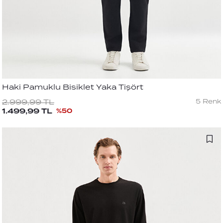
Haki Pamuklu Bisiklet Yaka Tişört
5
Renk
2.999,99
TL
1.499,99
TL
%
50