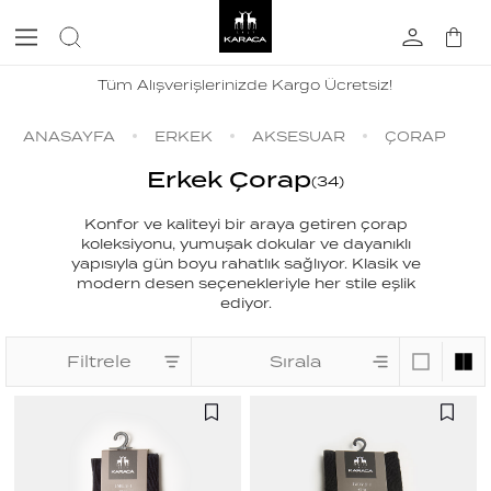
Tüm Alışverişlerinizde Kargo Ücretsiz!
ANASAYFA
ERKEK
AKSESUAR
ÇORAP
Erkek Çorap
(
34
)
Konfor ve kaliteyi bir araya getiren çorap
koleksiyonu, yumuşak dokular ve dayanıklı
yapısıyla gün boyu rahatlık sağlıyor. Klasik ve
modern desen seçenekleriyle her stile eşlik
ediyor.
Filtrele
Sırala