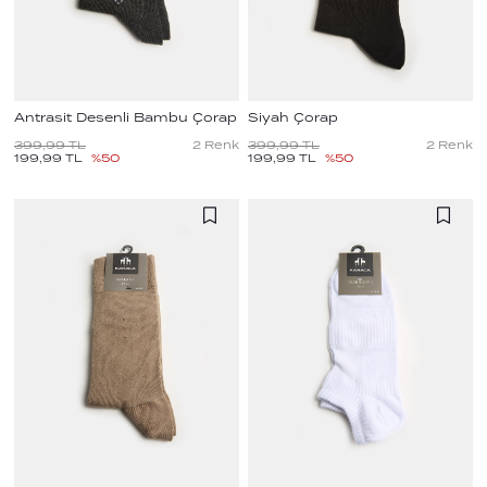
Antrasit Desenli Bambu Çorap
Siyah Çorap
399,99
TL
2
Renk
399,99
TL
2
Renk
199,99
TL
%
50
199,99
TL
%
50