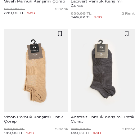
Siyah Pamuk Karışımlı Çorap
Lacivert Pamuk Karışımlı
Çorap
699,99
TL
2
Renk
349,99
TL
%
50
699,99
TL
2
Renk
349,99
TL
%
50
Vizon Pamuk Karışımlı Patik
Antrasit Pamuk Karışımlı Patik
Çorap
Çorap
299,99
TL
5
Renk
299,99
TL
5
Renk
149,99
TL
%
50
149,99
TL
%
50