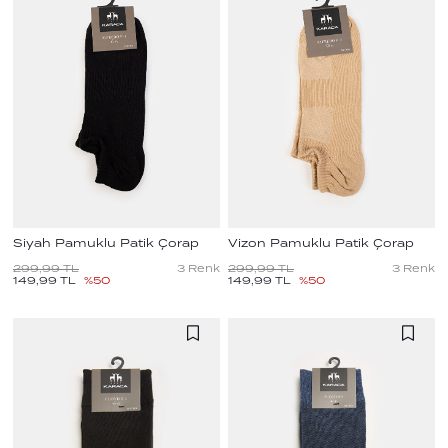
Siyah Pamuklu Patik Çorap
Vizon Pamuklu Patik Çorap
299,99
TL
3
Renk
299,99
TL
3
Renk
149,99
TL
%
50
149,99
TL
%
50