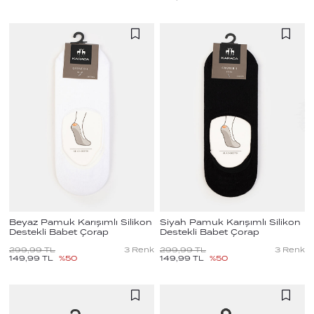
Beyaz Pamuk Karışımlı Silikon
Siyah Pamuk Karışımlı Silikon
Destekli Babet Çorap
Destekli Babet Çorap
299,99
TL
3
Renk
299,99
TL
3
Renk
149,99
TL
%
50
149,99
TL
%
50