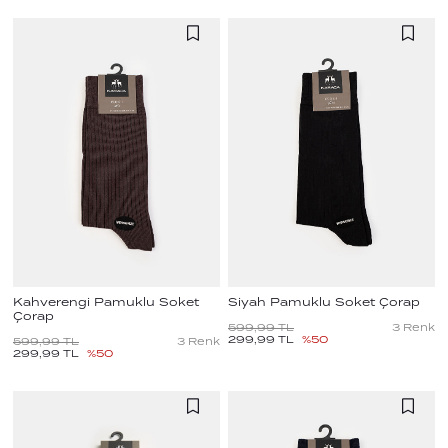
Kahverengi Pamuklu Soket
Siyah Pamuklu Soket Çorap
Çorap
599,99
TL
3
Renk
299,99
TL
%
50
599,99
TL
3
Renk
299,99
TL
%
50