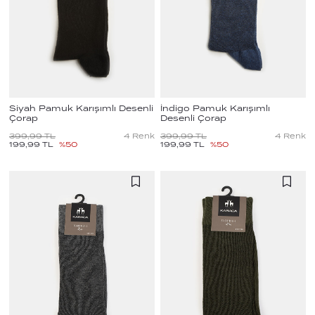
Siyah Pamuk Karışımlı Desenli
İndigo Pamuk Karışımlı
Çorap
Desenli Çorap
399,99
TL
4
Renk
399,99
TL
4
Renk
199,99
TL
%
50
199,99
TL
%
50