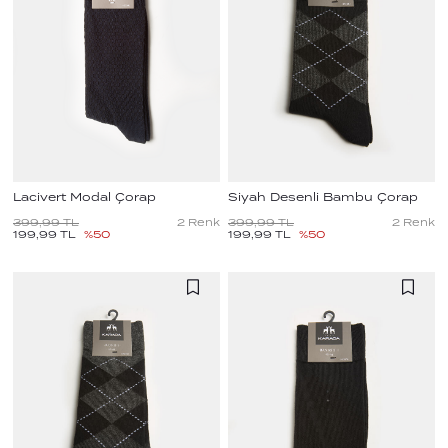
Lacivert Modal Çorap
Siyah Desenli Bambu Çorap
399,99
TL
2
Renk
399,99
TL
2
Renk
199,99
TL
%
50
199,99
TL
%
50