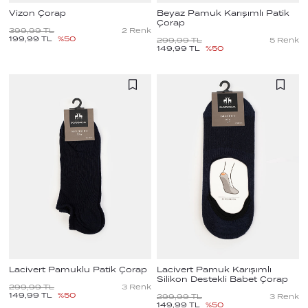
Vizon Çorap
Beyaz Pamuk Karışımlı Patik
Çorap
399,99
TL
2
Renk
199,99
TL
%
50
299,99
TL
5
Renk
149,99
TL
%
50
Lacivert Pamuklu Patik Çorap
Lacivert Pamuk Karışımlı
Silikon Destekli Babet Çorap
299,99
TL
3
Renk
149,99
TL
%
50
299,99
TL
3
Renk
149,99
TL
%
50