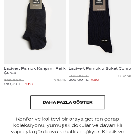
Lacivert Pamuk Karışımlı Patik
Lacivert Pamuklu Soket Çorap
Çorap
599,99
TL
3
Renk
299,99
TL
%
50
299,99
TL
5
Renk
149,99
TL
%
50
DAHA FAZLA GÖSTER
Konfor ve kaliteyi bir araya getiren çorap
koleksiyonu, yumuşak dokular ve dayanıklı
yapısıyla gün boyu rahatlık sağlıyor. Klasik ve