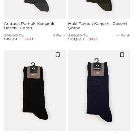
Antrasit Pamuk Karışımlı
Haki Pamuk Karışımlı Desenli
Desenli Çorap
Çorap
399,99
TL
4
Renk
399,99
TL
4
Renk
199,99
TL
%
50
199,99
TL
%
50