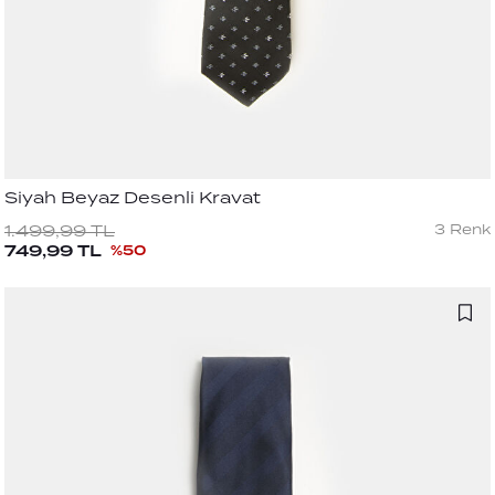
Siyah Beyaz Desenli Kravat
3
Renk
1.499,99
TL
749,99
TL
%
50