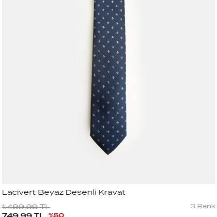
Lacivert Beyaz Desenli Kravat
3
Renk
1.499,99
TL
749,99
TL
%
50