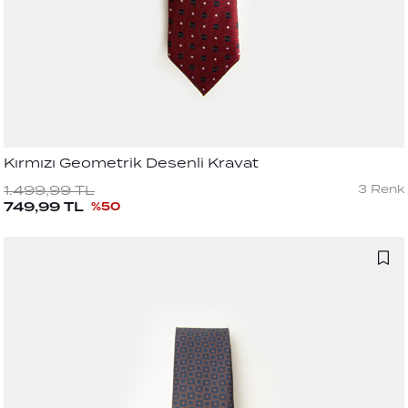
Kırmızı Geometrik Desenli Kravat
3
Renk
1.499,99
TL
749,99
TL
%
50