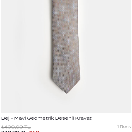
Bej - Mavi Geometrik Desenli Kravat
1
Renk
1.499,99
TL