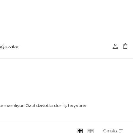
ğazalar
 tamamlıyor. Özel davetlerden iş hayatına
Sırala