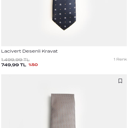
Lacivert Desenli Kravat
1
Renk
1.499,99
TL
749,99
TL
%
50