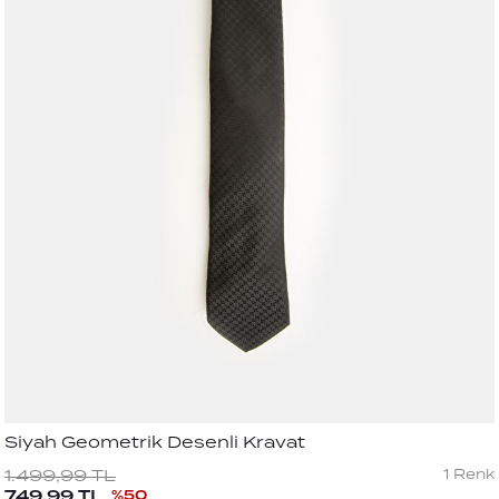
Siyah Geometrik Desenli Kravat
1
Renk
1.499,99
TL
749,99
TL
%
50