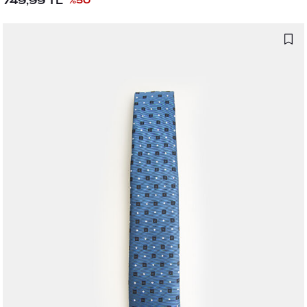
749,99
TL
%
50