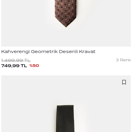
Kahverengi Geometrik Desenli Kravat
3
Renk
1.499,99
TL
749,99
TL
%
50