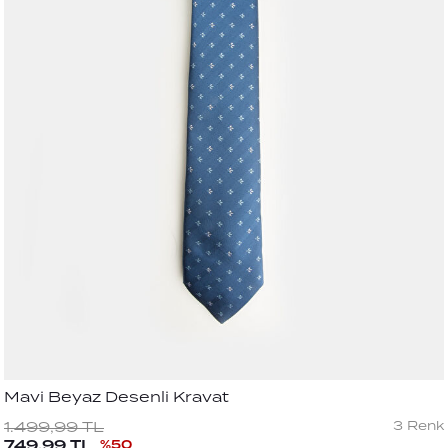
Mavi Beyaz Desenli Kravat
3
Renk
1.499,99
TL
749,99
TL
%
50