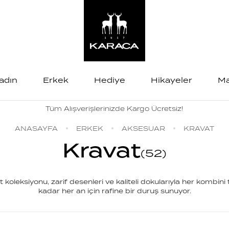
adın
Erkek
Hediye
Hikayeler
Ma
Tüm Alışverişlerinizde Kargo Ücretsiz!
ANASAYFA
ERKEK
AKSESUAR
KRAVAT
Kravat
(
52
)
koleksiyonu, zarif desenleri ve kaliteli dokularıyla her kombini
kadar her an için rafine bir duruş sunuyor.