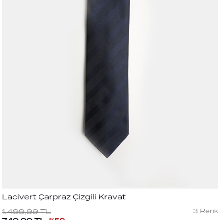
Lacivert Çarpraz Çizgili Kravat
3
Renk
1.499,99
TL