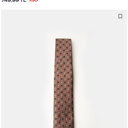
749,99
TL
%
50