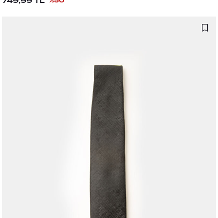
749,99
TL
%
50