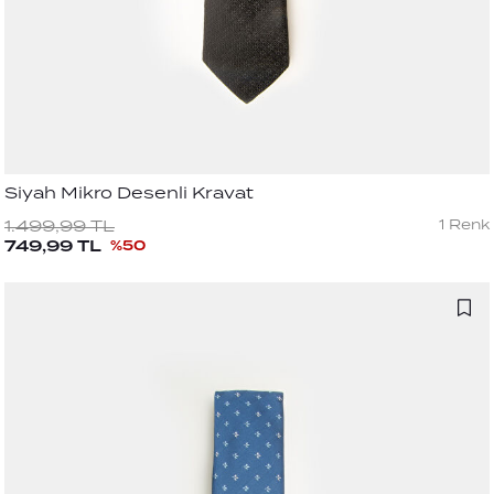
Siyah Mikro Desenli Kravat
1
Renk
1.499,99
TL
749,99
TL
%
50