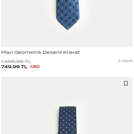
Mavi Geometrik Desenli Kravat
3
Renk
1.499,99
TL
749,99
TL
%
50