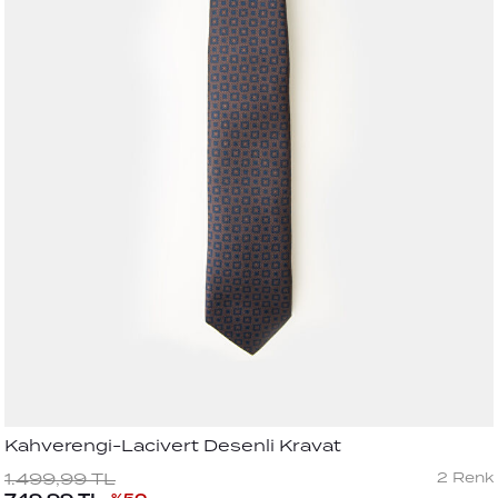
Kahverengi-Lacivert Desenli Kravat
2
Renk
1.499,99
TL