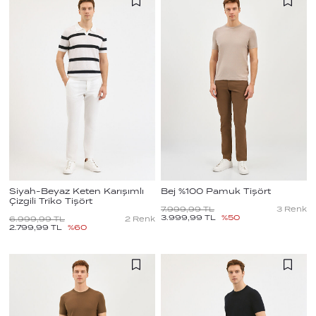
Siyah-Beyaz Keten Karışımlı
Bej %100 Pamuk Tişört
Çizgili Triko Tişört
7.999,99
TL
3
Renk
3.999,99
TL
%
50
6.999,99
TL
2
Renk
2.799,99
TL
%
60