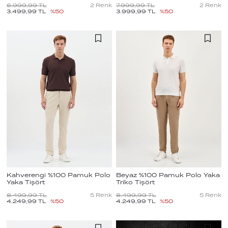
6.999,99
TL
2
Renk
7.999,99
TL
2
Renk
3.499,99
TL
%
50
3.999,99
TL
%
50
Kahverengi %100 Pamuk Polo
Beyaz %100 Pamuk Polo Yaka
Yaka Tişört
Triko Tişört
8.499,99
TL
5
Renk
8.499,99
TL
5
Renk
4.249,99
TL
%
50
4.249,99
TL
%
50