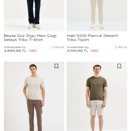
Beyaz Düz Örgü Mavi Çizgi
Haki %100 Pamuk Desenli
Detaylı Triko T-Shirt
Triko Tişört
7.999,99
TL
2
Renk
7.499,99
TL
2
Renk
3.999,99
TL
%
50
3.749,99
TL
%
50