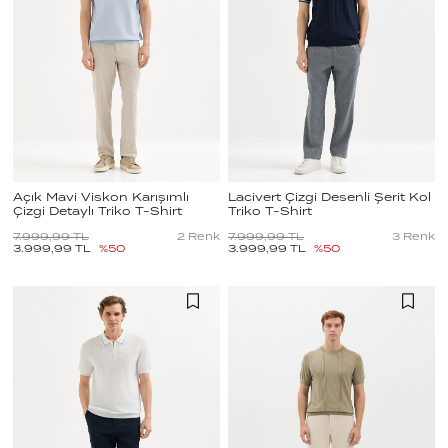
Açık Mavi Viskon Karışımlı
Lacivert Çizgi Desenli Şerit Kol
Çizgi Detaylı Triko T-Shirt
Triko T-Shirt
7.999,99
TL
2
Renk
7.999,99
TL
3
Renk
3.999,99
TL
%
50
3.999,99
TL
%
50