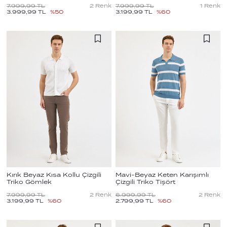
7.999,99
TL
2
Renk
7.999,99
TL
1
Renk
3.999,99
TL
%
50
3.199,99
TL
%
60
Kırık Beyaz Kısa Kollu Çizgili
Mavi-Beyaz Keten Karışımlı
Triko Gömlek
Çizgili Triko Tişört
7.999,99
TL
2
Renk
6.999,99
TL
2
Renk
3.199,99
TL
%
60
2.799,99
TL
%
60