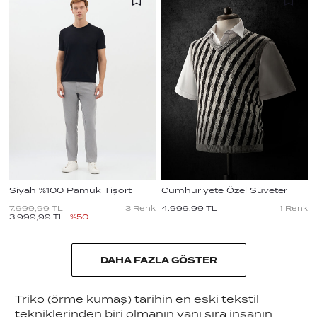
Siyah %100 Pamuk Tişört
Cumhuriyete Özel Süveter
7.999,99
TL
3
Renk
4.999,99
TL
1
Renk
3.999,99
TL
%
50
DAHA FAZLA GÖSTER
Triko (örme kumaş) tarihin en eski tekstil
tekniklerinden biri olmanın yanı sıra insanın