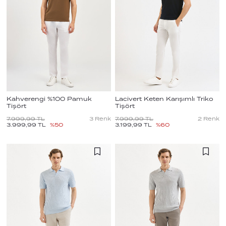
Kahverengi %100 Pamuk
Lacivert Keten Karışımlı Triko
Tişört
Tişört
7.999,99
TL
3
Renk
7.999,99
TL
2
Renk
3.999,99
TL
%
50
3.199,99
TL
%
60