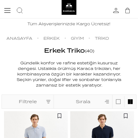
Tüm Alışverişlerinizde Kargo Ücretsiz!
ANASAYFA
ERKEK
GİYİM
TRİKO
Erkek Triko
(
40
)
Gündelik konfor ve rafine estetiğin kusursuz
dengesi. Ustalıkla örülmüş Karaca trikoları, her
kombinasyona özgün bir karakter kazandırıyor.
Seçkin yünler, doğal lifler ve sonbahar tonlarıyla
zamansız bir estetik yaratıyor.
Filtrele
Sırala