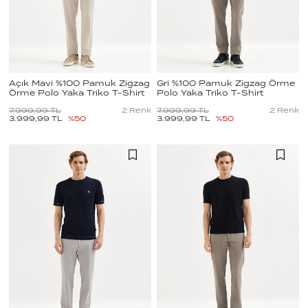
Açık Mavi %100 Pamuk Zigzag
Gri %100 Pamuk Zigzag Örme
Örme Polo Yaka Triko T-Shirt
Polo Yaka Triko T-Shirt
7.999,99
TL
2
Renk
7.999,99
TL
2
Renk
3.999,99
TL
%
50
3.999,99
TL
%
50