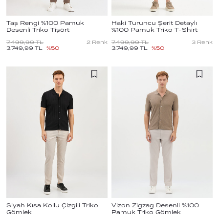
Taş Rengi %100 Pamuk
Haki Turuncu Şerit Detaylı
Desenli Triko Tişört
%100 Pamuk Triko T-Shirt
7.499,99
TL
2
Renk
7.499,99
TL
3
Renk
3.749,99
TL
%
50
3.749,99
TL
%
50
Siyah Kısa Kollu Çizgili Triko
Vizon Zigzag Desenli %100
Gömlek
Pamuk Triko Gömlek