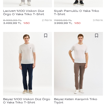
Lacivert %100 Viskon Düz
Siyah Pamuklu O Yaka Triko
Örgü O Yaka Triko T-Shirt
T-Shirt
6.999,99
TL
2
Renk
7.999,99
TL
3
Renk
3.499,99
TL
%
50
3.999,99
TL
%
50
Beyaz %100 Viskon Düz Örgü
Beyaz Keten Karışımlı Triko
O Yaka Triko T-Shirt
Tişört