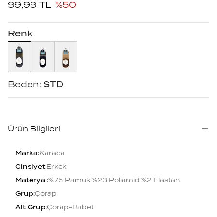
99,99
TL
%
50
Renk
Beden:
STD
Ürün Bilgileri
Marka
:
Karaca
Cinsiyet
:
Erkek
Materyal
:
%75 Pamuk %23 Poliamid %2 Elastan
Grup
:
Çorap
Alt Grup
:
Çorap-Babet