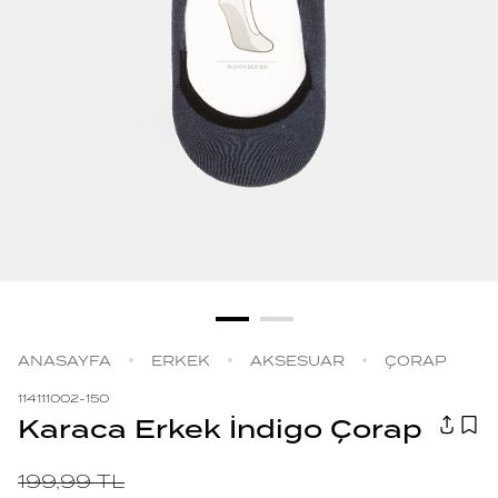
ANASAYFA
ERKEK
AKSESUAR
ÇORAP
114111002-150
Karaca Erkek İndigo Çorap
199,99
TL