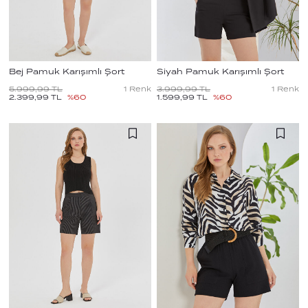
Bej Pamuk Karışımlı Şort
Siyah Pamuk Karışımlı Şort
5.999,99
TL
1
Renk
3.999,99
TL
1
Renk
2.399,99
TL
%
60
1.599,99
TL
%
60