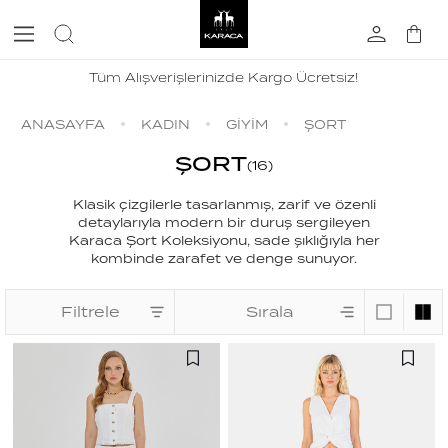
Tüm Alışverişlerinizde Kargo Ücretsiz!
ANASAYFA
KADIN
GİYİM
ŞORT
ŞORT
(
16
)
Klasik çizgilerle tasarlanmış, zarif ve özenli
detaylarıyla modern bir duruş sergileyen
Karaca Şort Koleksiyonu, sade şıklığıyla her
kombinde zarafet ve denge sunuyor.
Filtrele
Sırala