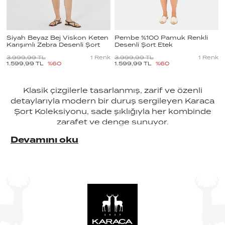
Siyah Beyaz Bej Viskon Keten
Pembe %100 Pamuk Renkli
Karışımlı Zebra Desenli Şort
Desenli Şort Etek
3.999,99
TL
1
Renk
3.999,99
TL
1
Renk
1.599,99
TL
%
60
1.599,99
TL
%
60
Klasik çizgilerle tasarlanmış, zarif ve özenli
detaylarıyla modern bir duruş sergileyen Karaca
Şort Koleksiyonu, sade şıklığıyla her kombinde
zarafet ve denge sunuyor.
Devamını oku