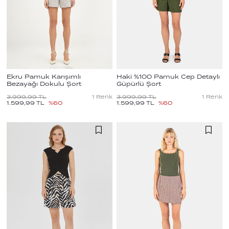
Ekru Pamuk Karışımlı
Haki %100 Pamuk Cep Detaylı
Bezayağı Dokulu Şort
Güpürlü Şort
3.999,99
TL
1
Renk
3.999,99
TL
1
Renk
1.599,99
TL
%
60
1.599,99
TL
%
60