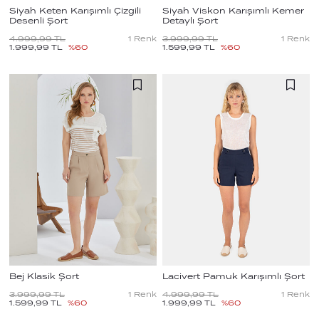
Siyah Keten Karışımlı Çizgili
Siyah Viskon Karışımlı Kemer
Desenli Şort
Detaylı Şort
4.999,99
TL
1
Renk
3.999,99
TL
1
Renk
1.999,99
TL
%
60
1.599,99
TL
%
60
Bej Klasik Şort
Lacivert Pamuk Karışımlı Şort
3.999,99
TL
1
Renk
4.999,99
TL
1
Renk
1.599,99
TL
%
60
1.999,99
TL
%
60