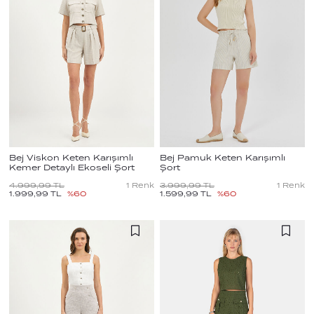
Bej Viskon Keten Karışımlı
Bej Pamuk Keten Karışımlı
Kemer Detaylı Ekoseli Şort
Şort
4.999,99
TL
1
Renk
3.999,99
TL
1
Renk
1.999,99
TL
%
60
1.599,99
TL
%
60