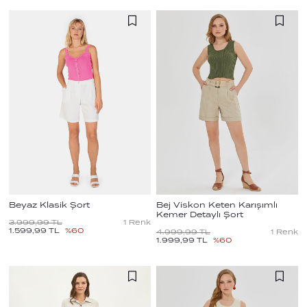
Beyaz Klasik Şort
Bej Viskon Keten Karışımlı
Kemer Detaylı Şort
3.999,99
TL
1
Renk
1.599,99
TL
%
60
4.999,99
TL
1
Renk
1.999,99
TL
%
60