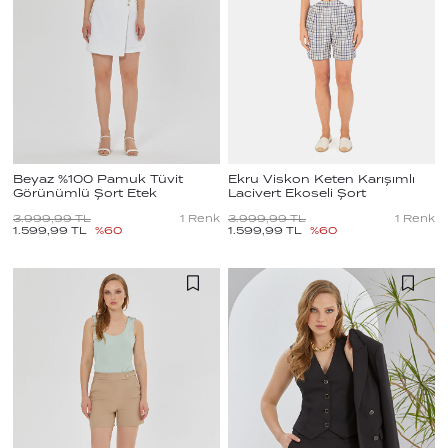
Beyaz %100 Pamuk Tüvit
Ekru Viskon Keten Karışımlı
Görünümlü Şort Etek
Lacivert Ekoseli Şort
3.999,99
TL
1
Renk
3.999,99
TL
1
Renk
1.599,99
TL
%
60
1.599,99
TL
%
60