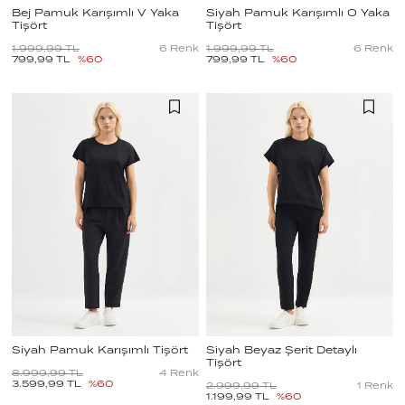
Bej Pamuk Karışımlı V Yaka
Siyah Pamuk Karışımlı O Yaka
Tişört
Tişört
1.999,99
TL
6
Renk
1.999,99
TL
6
Renk
799,99
TL
%
60
799,99
TL
%
60
Siyah Pamuk Karışımlı Tişört
Siyah Beyaz Şerit Detaylı
Tişört
8.999,99
TL
4
Renk
3.599,99
TL
%
60
2.999,99
TL
1
Renk
1.199,99
TL
%
60