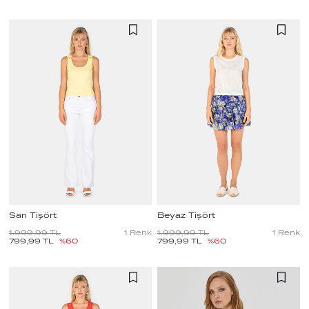
Sarı Tişört
Beyaz Tişört
1.999,99
TL
1
Renk
1.999,99
TL
1
Renk
799,99
TL
%
60
799,99
TL
%
60