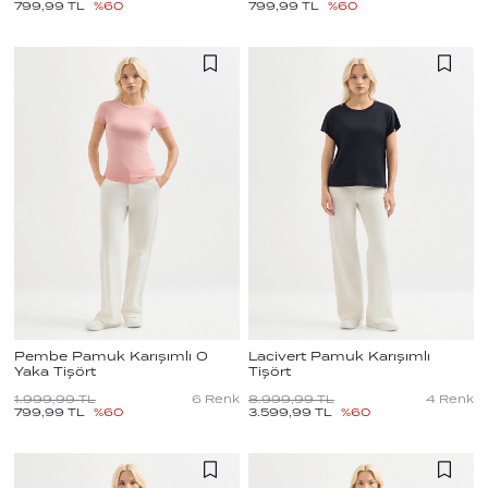
799,99
TL
%
60
799,99
TL
%
60
Pembe Pamuk Karışımlı O
Lacivert Pamuk Karışımlı
Yaka Tişört
Tişört
1.999,99
TL
6
Renk
8.999,99
TL
4
Renk
799,99
TL
%
60
3.599,99
TL
%
60