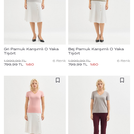
Gri Pamuk Karışımlı O Yaka
Bej Pamuk Karışımlı O Yaka
Tişört
Tişört
1.999,99
TL
6
Renk
1.999,99
TL
6
Renk
799,99
TL
%
60
799,99
TL
%
60