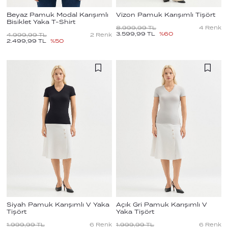
Beyaz Pamuk Modal Karışımlı
Vizon Pamuk Karışımlı Tişört
Bisiklet Yaka T-Shirt
8.999,99
TL
4
Renk
3.599,99
TL
%
60
4.999,99
TL
2
Renk
2.499,99
TL
%
50
Siyah Pamuk Karışımlı V Yaka
Açık Gri Pamuk Karışımlı V
Tişört
Yaka Tişört
1.999,99
TL
6
Renk
1.999,99
TL
6
Renk