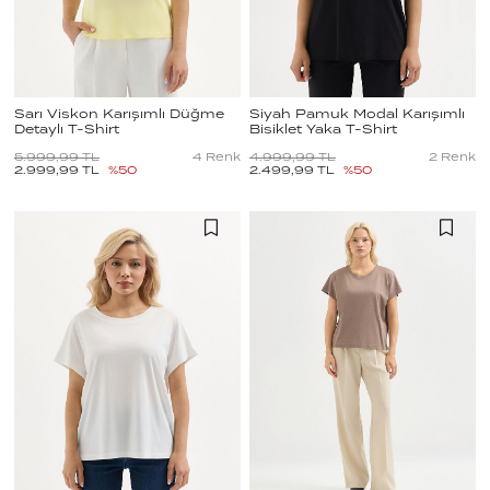
Sarı Viskon Karışımlı Düğme
Siyah Pamuk Modal Karışımlı
Detaylı T-Shirt
Bisiklet Yaka T-Shirt
5.999,99
TL
4
Renk
4.999,99
TL
2
Renk
2.999,99
TL
%
50
2.499,99
TL
%
50