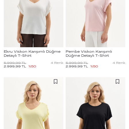
Ekru Viskon Karışımlı Düğme
Pembe Viskon Karışımlı
Detaylı T-Shirt
Düğme Detaylı T-Shirt
5.999,99
TL
4
Renk
5.999,99
TL
4
Renk
2.999,99
TL
%
50
2.999,99
TL
%
50