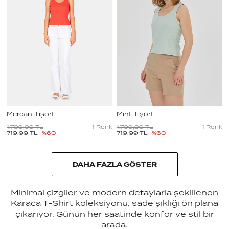
Mercan Tişört
Mint Tişört
1.799,99
TL
1
Renk
1.799,99
TL
1
Renk
719,99
TL
%
60
719,99
TL
%
60
DAHA FAZLA GÖSTER
Minimal çizgiler ve modern detaylarla şekillenen
Karaca T-Shirt koleksiyonu, sade şıklığı ön plana
çıkarıyor. Günün her saatinde konfor ve stil bir
arada.