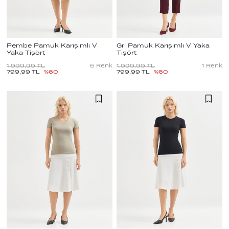
Pembe Pamuk Karışımlı V
Gri Pamuk Karışımlı V Yaka
Yaka Tişört
Tişört
1.999,99
TL
6
Renk
1.999,99
TL
1
Renk
799,99
TL
%
60
799,99
TL
%
60