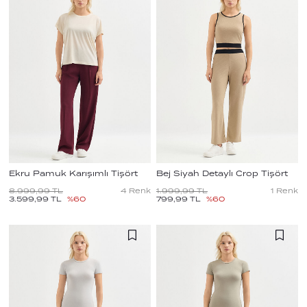
Ekru Pamuk Karışımlı Tişört
Bej Siyah Detaylı Crop Tişört
8.999,99
TL
4
Renk
1.999,99
TL
1
Renk
3.599,99
TL
%
60
799,99
TL
%
60