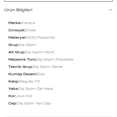
Ürün Bilgileri
Marka
:
Karaca
Cinsiyet
:
Erkek
Materyal
:
%100 Polyamid
Grup
:
Dış Giyim
Alt Grup
:
Dış Giyim-Mont
Malzeme Türü
:
Dış Giyim-Polyester
Teknik Grup
:
Dış Giyim-Genel
Kumaş Deseni
:
Düz
Kalıp
:
Regular Fit
Yaka
:
Dış Giyim Dik Yaka
Kol
:
Uzun Kol
Cep
:
Dış Giyim Yan Cep