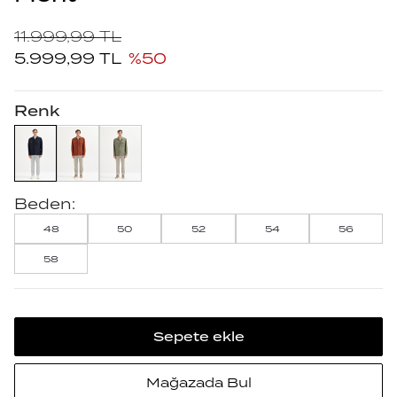
11.999,99
TL
5.999,99
TL
%
50
Renk
Beden:
48
50
52
54
56
58
Sepete ekle
Mağazada Bul