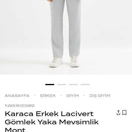
ANASAYFA
ERKEK
GİYİM
DIŞ GİYİM
11.26S.19.003.B12
Karaca Erkek Lacivert
Gömlek Yaka Mevsimlik
Mont