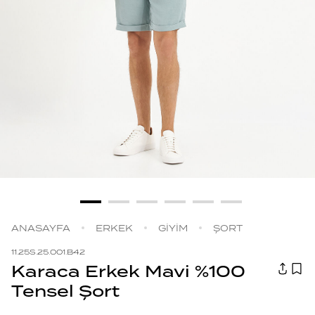
ANASAYFA
ERKEK
GİYİM
ŞORT
11.25S.25.001.B42
Karaca Erkek Mavi %100
Tensel Şort