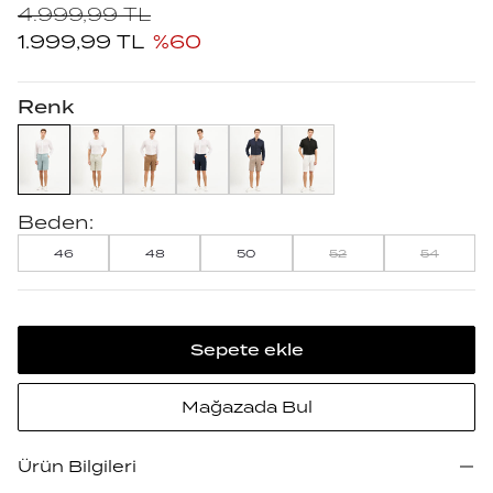
4.999,99
TL
1.999,99
TL
%
60
Renk
Beden:
46
48
50
52
54
Sepete ekle
Mağazada Bul
Ürün Bilgileri