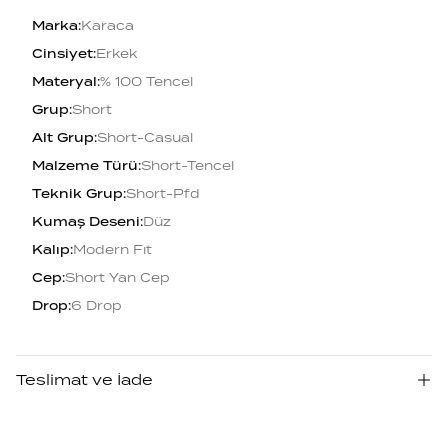
Marka
:
Karaca
Cinsiyet
:
Erkek
Materyal
:
% 100 Tencel
Grup
:
Short
Alt Grup
:
Short-Casual
Malzeme Türü
:
Short-Tencel
Teknik Grup
:
Short-Pfd
Kumaş Deseni
:
Düz
Kalıp
:
Modern Fıt
Cep
:
Short Yan Cep
Drop
:
6 Drop
Teslimat ve İade