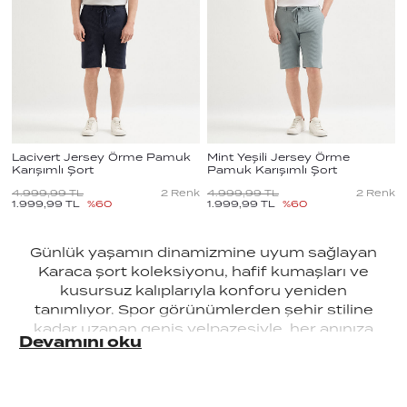
Lacivert Jersey Örme Pamuk
Mint Yeşili Jersey Örme
Karışımlı Şort
Pamuk Karışımlı Şort
4.999,99
TL
2
Renk
4.999,99
TL
2
Renk
1.999,99
TL
%
60
1.999,99
TL
%
60
Günlük yaşamın dinamizmine uyum sağlayan
Karaca şort koleksiyonu, hafif kumaşları ve
kusursuz kalıplarıyla konforu yeniden
tanımlıyor. Spor görünümlerden şehir stiline
kadar uzanan geniş yelpazesiyle, her anınıza
Devamını oku
özgü bir rahatlık sunuyor.