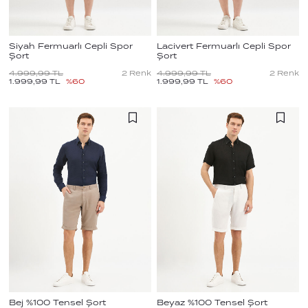
Siyah Fermuarlı Cepli Spor
Lacivert Fermuarlı Cepli Spor
Şort
Şort
4.999,99
TL
2
Renk
4.999,99
TL
2
Renk
1.999,99
TL
%
60
1.999,99
TL
%
60
Bej %100 Tensel Şort
Beyaz %100 Tensel Şort