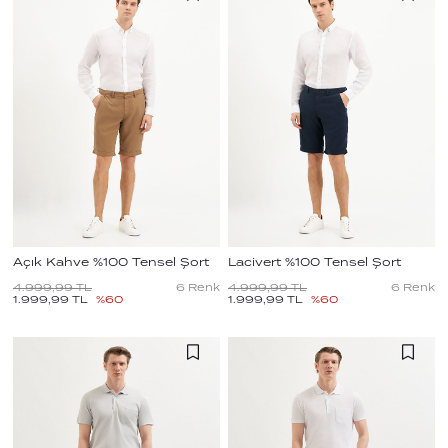
Açık Kahve %100 Tensel Şort
Lacivert %100 Tensel Şort
4.999,99
TL
6
Renk
4.999,99
TL
6
Renk
1.999,99
TL
%
60
1.999,99
TL
%
60