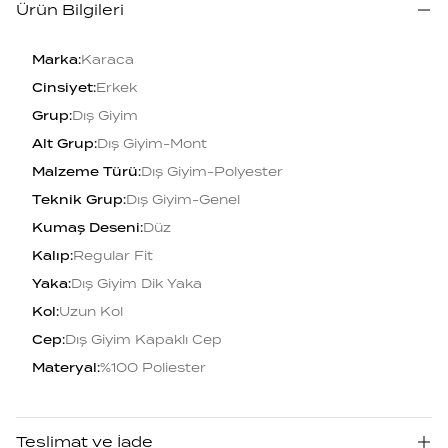
Ürün Bilgileri
Marka
:
Karaca
Cinsiyet
:
Erkek
Grup
:
Dış Giyim
Alt Grup
:
Dış Giyim-Mont
Malzeme Türü
:
Dış Giyim-Polyester
Teknik Grup
:
Dış Giyim-Genel
Kumaş Deseni
:
Düz
Kalıp
:
Regular Fit
Yaka
:
Dış Giyim Dik Yaka
Kol
:
Uzun Kol
Cep
:
Dış Giyim Kapaklı Cep
Materyal
:
%100 Poliester
Teslimat ve İade