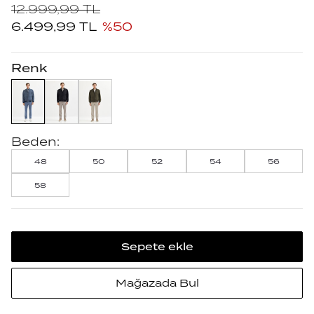
12.999,99
TL
6.499,99
TL
%
50
Renk
Beden:
48
50
52
54
56
58
Sepete ekle
Mağazada Bul