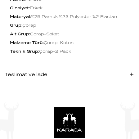
Cinsiyet
:
Erkek
Materyal
:
%75 Pamuk %23 Polyester %2 Elastan
Grup
:
Çorap
Alt Grup
:
Çorap-Soket
Malzeme Türü
:
Çorap-Koton
Teknik Grup
:
Çorap-2 Pack
Teslimat ve İade