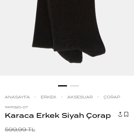
ANASAYFA
ERKEK
AKSESUAR
ÇORAP
114111320-07
Karaca Erkek Siyah Çorap
599,99
TL