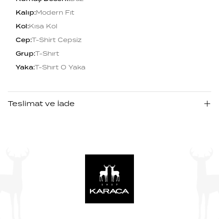
Kalıp
:
Modern Fıt
Kol
:
Kısa Kol
Cep
:
T-Shirt Cepsiz
Grup
:
T-Shırt
Yaka
:
T-Shırt O Yaka
Teslimat ve İade