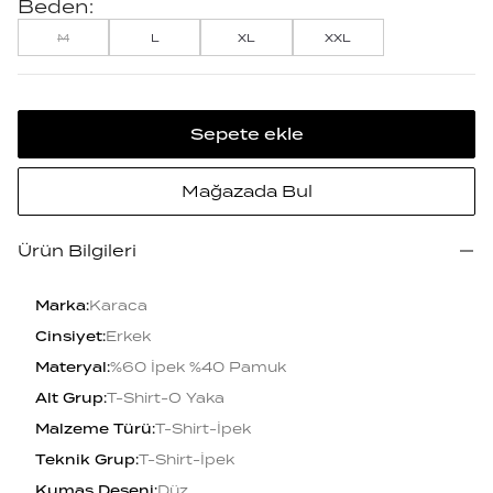
Beden:
M
L
XL
XXL
Sepete ekle
Mağazada Bul
Ürün Bilgileri
Marka
:
Karaca
Cinsiyet
:
Erkek
Materyal
:
%60 İpek %40 Pamuk
Alt Grup
:
T-Shirt-O Yaka
Malzeme Türü
:
T-Shirt-İpek
Teknik Grup
:
T-Shirt-İpek
Kumaş Deseni
:
Düz