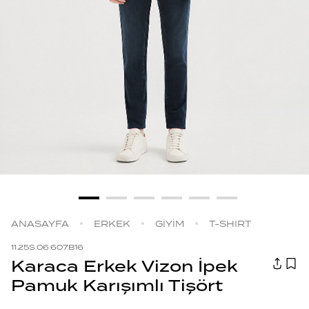
ANASAYFA
ERKEK
GİYİM
T-SHIRT
11.25S.06.607.B16
Karaca Erkek Vizon İpek
Pamuk Karışımlı Tişört